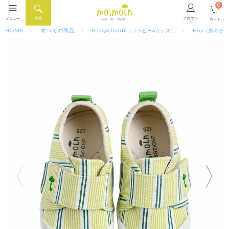
0
アカウン
検索
メニュー
カート
ONLINE STORE
ト
HOME
すべての商品
Baby&Toddler
Boy
（ベビー&キッズ）
（男の子）