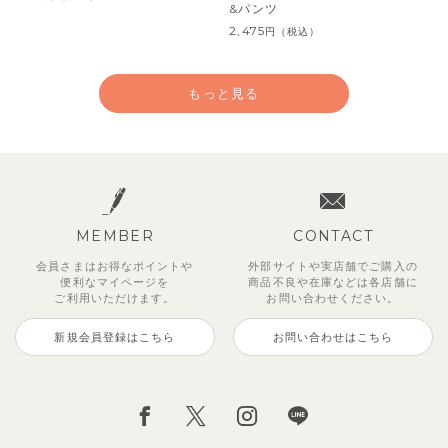
&パンツ
2,475
円
（税込）
もっと見る
MEMBER
CONTACT
会員さまはお得なポイントや
外部サイトや実店舗でご購入の
便利な
マイページを
商品不良や
在庫などは各店舗に
ご利用いただけます。
お問い合わせください。
新規会員登録はこちら
お問い合わせはこちら
【セットアップ】サンシャイン＆
【セットアップ】カラーボーダー
【セットアップ】レトロダイヤモ
【セットアップ】鹿の子半袖ポロ
【セットアップ】クロコ＆ボート
【セットアップ】サマードロップ
ベリー＆フラワーフリル半袖ワン
【セットアップ】ギンガムセーラ
ボート半袖トップス&パンツ
ノースリーブトップス＆ショート
スリン半袖トップス＆ショートパ
シャツ＆パンツ
ボーダー柄フレンチスリーブTシ
ショルダートップス&ショートパ
ピース
ーカラー半袖トップス＆ハーフパ
パンツ
ンツ
ャツ＆パン
ンツ
ンツ
2,750
3,300
2,750
円
円
（税込）
（税込）
円
（税込）
1,925
4,620
2,200
2,695
2,750
円
円
（税込）
（税込）
円
円
円
（税込）
（税込）
（税込）