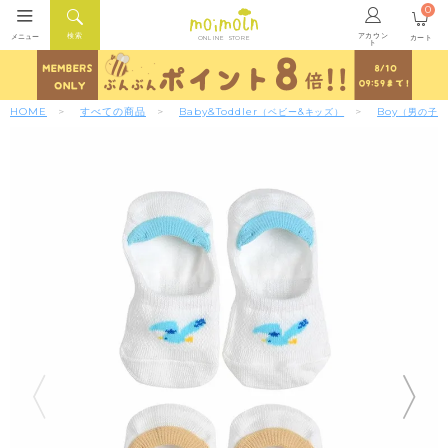
0
アカウン
検索
メニュー
カート
ONLINE STORE
ト
HOME
すべての商品
Baby&Toddler
Boy
（ベビー&キッズ）
（男の子）