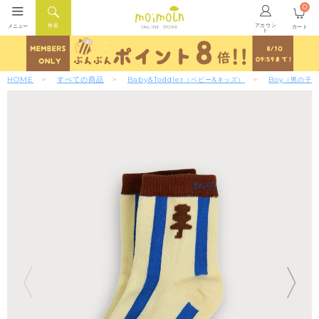
0
アカウン
検索
メニュー
カート
ONLINE STORE
ト
HOME
すべての商品
Baby&Toddler
Boy
（ベビー&キッズ）
（男の子）