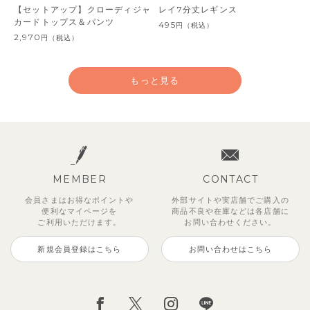
【セットアップ】クローディジャ
レイ7分丈レギンス
カードトップス＆パンツ
495
円
（税込）
2,970
円
（税込）
もっと見る
MEMBER
CONTACT
会員さまはお得なポイントや
外部サイトや実店舗でご購入の
便利な
マイページを
商品不良や
在庫などは各店舗に
ご利用いただけます。
お問い合わせください。
新規会員登録はこちら
お問い合わせはこちら
ジオアンバランスワンピース
マッキン半袖シャツ
【セットアップ】トイ総柄トップ
トゥーユーノースリーブ
【セットアップ】ルミスフリルポ
サンライズセーラーワンピース
【SOFT＆】カラーボーダートッ
【2点セット】ミエルカーディガ
ス＆パンツ
イントトップス＆パンツ
プス
ン＆ワンピース
2,970
3,465
495
2,970
円
（税込）
円
円
（税込）
（税込）
円
（税込）
2,475
1,980
990
3,960
円
（税込）
円
円
（税込）
円
（税込）
（税込）