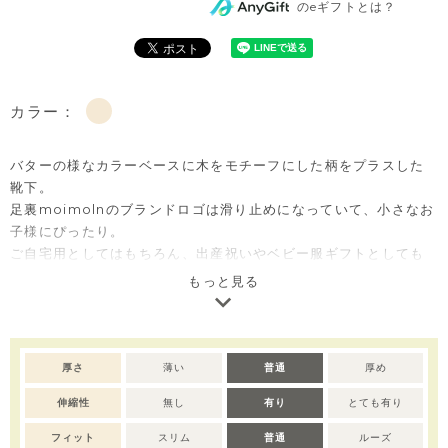
のeギフトとは？
カラー：
バターの様なカラーベースに木をモチーフにした柄をプラスした
靴下。
足裏moimolnのブランドロゴは滑り止めになっていて、小さなお
子様にぴったり。
ご自宅用としてはもちろん、出産祝いやベビー服ギフトとしても
喜ばれるアイテムです。
もっと見る
※撮影･モニター環境等により実際の商品の色味と異なって見える
場合がございます。
厚さ
薄い
普通
厚め
伸縮性
無し
有り
とても有り
フィット
スリム
普通
ルーズ