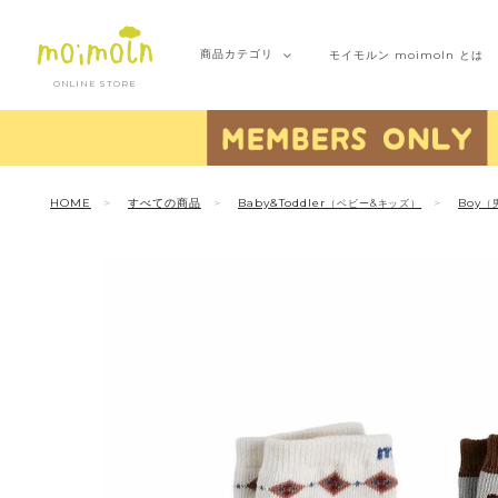
商品
カテゴリ
モイモルン
moimoln とは
ONLINE STORE
HOME
すべての商品
Baby&Toddler
Boy
（ベビー&キッズ）
（