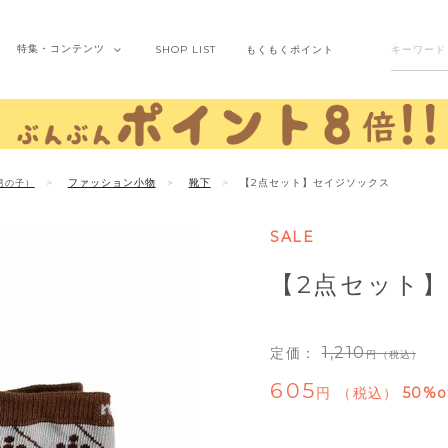
特集・
コンテンツ
SHOP
LIST
もくもく
ポイント
ファッション小物
靴下
【2点セット】セイジソックス
男の子）
SALE
【2点セット
1,210
定価：
（税込）
605
税込
50%o