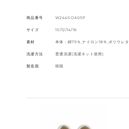
商品番号
W244SOA05P
サイズ
10/12/14/16
素材
本体：綿79％,ナイロン18％,ポリウレ
洗濯方法
普通洗濯(洗濯ネット使用)
製造国
韓国