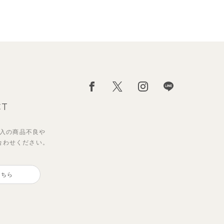
CT
入の
商品不良や
合わせください。
】リ
ン＆
ベーシックカラー7分袖Tシャツ
【セットアップ】クロコ＆ボート
プス
ボーダー柄フレンチスリーブTシ
こちら
495
円
（税込）
ャツ＆パン
2,200
円
（税込）