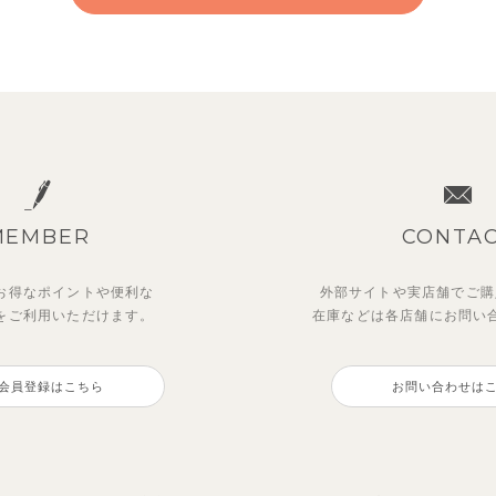
MEMBER
CONTA
お得なポイントや
便利な
外部サイトや実店舗でご購
を
ご利用いただけます。
在庫などは各店舗に
お問い
ットアップ】レトロダイヤモ
ットアップ】サマードロップ
【吸汗速乾】【セットアップ
【セットアップ】サンシャイ
ン半袖トップス＆ショートパ
ルダートップス&ショートパ
ボンカラー幾何学柄半袖トッ
ボート半袖トップス&パンツ
会員登録はこちら
お問い合わせは
&パンツ
2,750
円
（税込）
0
5
2,475
円
円
（税込）
（税込）
円
（税込）