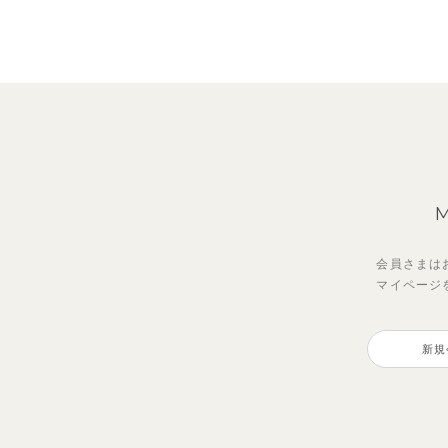
会員さまは
マイページ
【セットアップ】鹿の子半袖ポロ
【セットアップ】ギンガムセーラ
【セ
【セ
シャツ＆パンツ
ーカラー半袖トップス＆ハーフパ
スリ
ショ
新規
ンツ
ンツ
ンツ
3,300
円
（税込）
2,750
4,62
2,69
円
（税込）