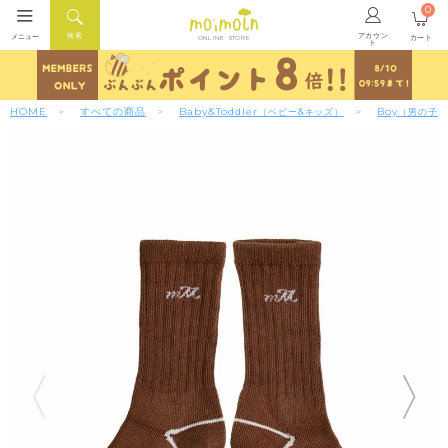
0
アカウン
検索
メニュー
カート
ONLINE STORE
ト
HOME
すべての商品
Baby&Toddler
Boy
（ベビー&キッズ）
（男の子）