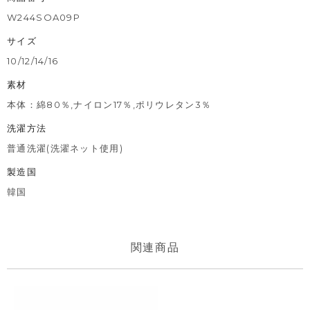
W244SOA09P
サイズ
10/12/14/16
素材
本体：綿80％,ナイロン17％,ポリウレタン3％
洗濯方法
普通洗濯(洗濯ネット使用)
製造国
韓国