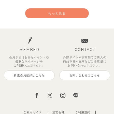
もっと見る
MEMBER
CONTACT
会員さまはお得なポイントや
外部サイトや実店舗でご購入の
便利な
マイページを
商品不良や
在庫などは各店舗に
ご利用いただけます。
お問い合わせください。
新規会員登録はこちら
お問い合わせはこちら
【セットアップ】サンシャイン＆
【セットアップ】カラーボーダー
【セットアップ】レトロダイヤモ
【セットアップ】鹿の子半袖ポロ
【セットアップ】クロコ＆ボート
【セットアップ】サマードロップ
ベリー＆フラワーフリル半袖ワン
【セットアップ】ギンガムセーラ
ボート半袖トップス&パンツ
ノースリーブトップス＆ショート
スリン半袖トップス＆ショートパ
シャツ＆パンツ
ボーダー柄フレンチスリーブTシ
ショルダートップス&ショートパ
ピース
ーカラー半袖トップス＆ハーフパ
パンツ
ンツ
ャツ＆パン
ンツ
ンツ
2,750
3,300
2,750
円
円
（税込）
（税込）
円
（税込）
1,925
4,620
2,200
2,695
2,750
円
円
（税込）
（税込）
円
円
円
（税込）
（税込）
（税込）
ご利用ガイド
運営会社
ご利用規約