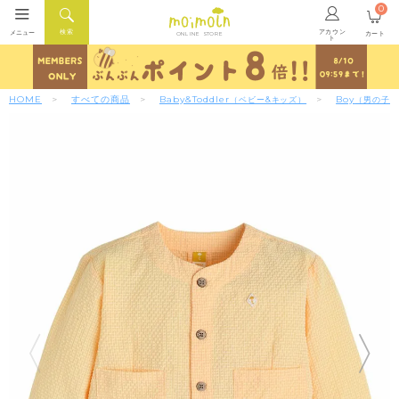
0
アカウン
検索
メニュー
カート
ONLINE STORE
ト
HOME
すべての商品
Baby&Toddler
Boy
（ベビー&キッズ）
（男の子）