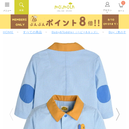
0
アカウン
検索
メニュー
カート
ONLINE STORE
ト
HOME
すべての商品
Baby&Toddler
Boy
（ベビー&キッズ）
（男の子）