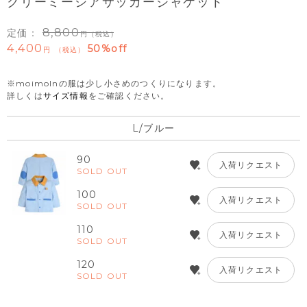
クリーミーシアサッカージャケット
8,800
定価：
（税込）
4,400
50%off
税込
※moimolnの服は少し小さめのつくりになります。
詳しくは
サイズ情報
をご確認ください。
L/ブルー
90
入荷リクエスト
SOLD OUT
100
入荷リクエスト
SOLD OUT
110
入荷リクエスト
SOLD OUT
120
入荷リクエスト
SOLD OUT