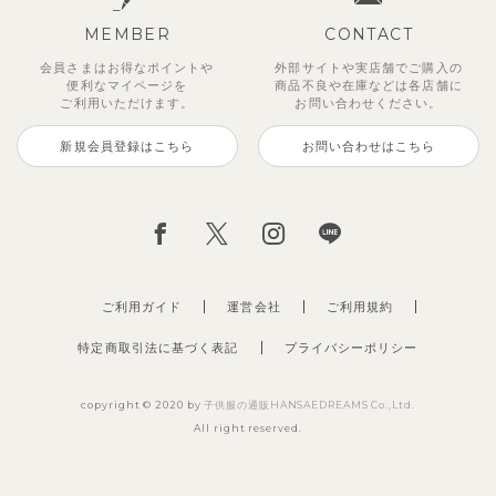
MEMBER
CONTACT
会員さまはお得なポイントや
外部サイトや実店舗でご購入の
便利な
マイページを
商品不良や
在庫などは各店舗に
ご利用いただけます。
お問い合わせください。
新規会員登録はこちら
お問い合わせはこちら
【セットアップ】サンシャイン＆
【セットアップ】カラーボーダー
【セットアップ】レトロダイヤモ
【セットアップ】鹿の子半袖ポロ
【セットアップ】クロコ＆ボート
【セットアップ】サマードロップ
ベリー＆フラワーフリル半袖ワン
【セットアップ】ギンガムセーラ
ボート半袖トップス&パンツ
ノースリーブトップス＆ショート
スリン半袖トップス＆ショートパ
シャツ＆パンツ
ボーダー柄フレンチスリーブTシ
ショルダートップス&ショートパ
ピース
ーカラー半袖トップス＆ハーフパ
パンツ
ンツ
ャツ＆パン
ンツ
ンツ
2,750
3,300
2,750
円
円
（税込）
（税込）
円
（税込）
1,925
4,620
2,200
2,695
2,750
円
円
（税込）
（税込）
円
円
円
（税込）
（税込）
（税込）
ご利用ガイド
運営会社
ご利用規約
特定商取引法に基づく表記
プライバシーポリシー
copyright © 2020 by
子供服の通販HANSAEDREAMS Co.,Ltd.
All right reserved.