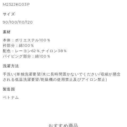
M252JKG03P
サイズ
90/100/110/120
素材
本体：ポリエステル100％
衿部分：綿100％
配色：レーヨン62％,ナイロン38％
パイピング部分：綿100％
洗濯方法
手洗い(単独洗濯要望/水に長時間置かないでください/収縮が懸念
される低温洗濯要望/乾燥機の使用禁止及びアイロン禁止)
製造国
ベトナム
おすすめ商品