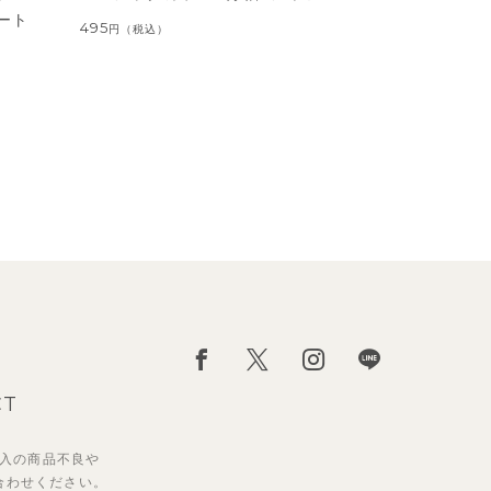
ート
495
円
（税込）
CT
入の
商品不良や
合わせください。