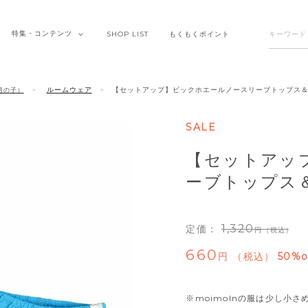
特集・
コンテンツ
SHOP
LIST
もくもく
ポイント
ルームウェア
【セットアップ】ビックホエールノースリーブトップス
男の子）
SALE
【セットアッ
ーブトップス
1,320
定価：
（税込）
660
税込
50%o
※moimolnの服は少し小