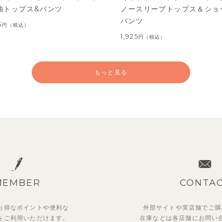
袖トップス&パンツ
ノースリーブトップス＆ショ
パンツ
5
円
（税込）
1,925
円
（税込）
もっと見る
MEMBER
CONTA
お得なポイントや
便利な
外部サイトや実店舗でご購
を
ご利用いただけます。
在庫などは各店舗に
お問い