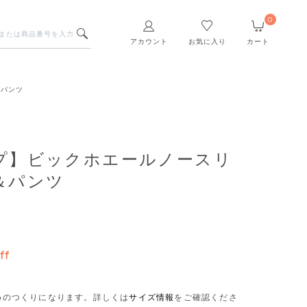
0
アカウント
お気に入り
カート
＆パンツ
プ】ビックホエールノースリ
＆パンツ
ff
さめのつくりになります。
詳しくは
サイズ情報
をご確認くださ