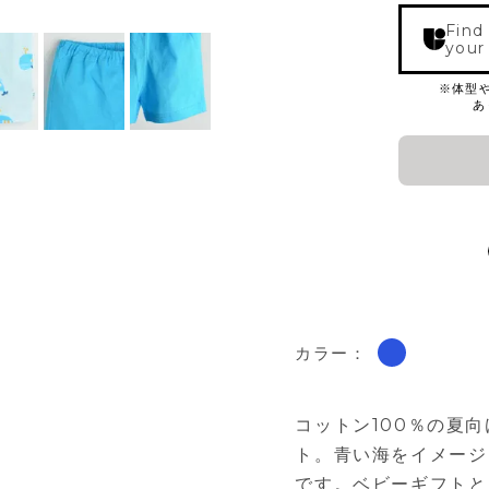
Find
your
カラー：
コットン100％の夏
ト。青い海をイメージ
です。ベビーギフトと