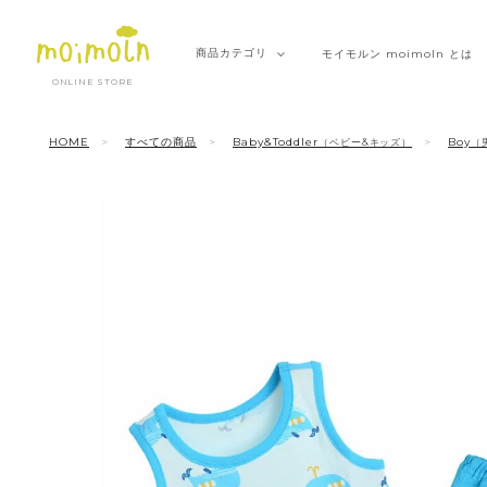
商品
カテゴリ
モイモルン
moimoln とは
ONLINE STORE
HOME
すべての商品
Baby&Toddler
Boy
（ベビー&キッズ）
（