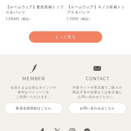
【ルームウェア】配色長袖トップ
【ルームウェア】キノコ長袖トッ
ス＆パンツ
プス＆パンツ
1,386
1,155
円
（税込）
円
（税込）
もっと見る
MEMBER
CONTACT
会員さまはお得なポイントや
外部サイトや実店舗でご購入の
便利な
マイページを
商品不良や
在庫などは各店舗に
ご利用いただけます。
お問い合わせください。
新規会員登録はこちら
お問い合わせはこちら
【ルームウェア】ライオン長袖ト
【ルームウェア】ホミトップス＆
【ルームウェア】ミアトップス＆
【ルームウェア】トリートップス
【ルームウェア】ブイ半袖トップ
【ルームウェア】ミアトップス＆
【ルームウェア】ブルーダイヤ柄
【ルームウェア】コミートップス
ップス＆パンツ
パンツ
パンツ
＆パンツ
ス＆パンツ
パンツ
長袖トップス＆パンツ
＆パンツ