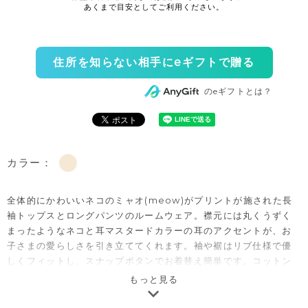
住所を知らない相手にeギフトで贈る
のeギフトとは？
カラー：
全体的にかわいいネコのミャオ(meow)がプリントが施された長
袖トップスとロングパンツのルームウェア。襟元には丸くうずく
まったようなネコと耳マスタードカラーの耳のアクセントが、お
子さまの愛らしさを引き立ててくれます。袖や裾はリブ仕様で優
しくフィットし、スナップボタンでお着替え簡単です。コットン
素材の商品は、着心地・肌へのやさしさ・快適性に優れた、毎日
もっと見る
着たくなる安心素材です。お子さまのルームウェアとしてはもち
ろん、ギフトにもおすすめの商品です。