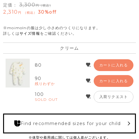
3,300
定価：
（税込）
2,310
30%off
税込
※moimolnの服は少し小さめのつくりになります。
詳しくは
サイズ情報
をご確認ください。
クリーム
80
カートに入れる
90
カートに入れる
残りわずか
100
入荷リクエスト
SOLD OUT
Find recommended sizes for your child