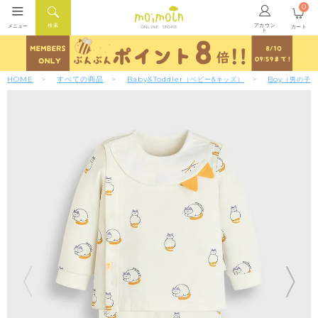
0
アカウン
検索
メニュー
カート
ONLINE STORE
ト
HOME
すべての商品
Baby&Toddler
Boy
（ベビー&キッズ）
（男の子）