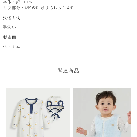
本体：綿100％
リブ部分：綿96％,ポリウレタン4％
洗濯方法
手洗い
製造国
ベトナム