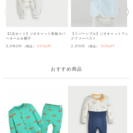
【2点セット】ジオキャット長袖カバ
【リバーシブル】ジオキャットフェイ
ーオール＆帽子
クファーベスト
3,080
30%off
2,310
30%off
税込
税込
おすすめ商品