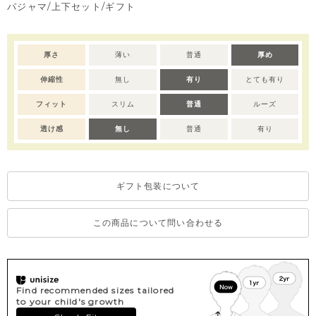
パジャマ/上下セット/ギフト
同柄で、ベスト(M254JJN01P)やカバーオール
(M254UUN08P)、ルームウェア(M254NNN22P)もございます。
注意）サイズによって仕様が変わりますので予めご了承くださ
厚さ
薄い
普通
厚め
い。
伸縮性
無し
有り
とても有り
70/80→前全開き
90-110→アームホール半開き
フィット
スリム
普通
ルーズ
120→開き無し
透け感
無し
普通
有り
ギフト包装について
この商品について問い合わせる
Find recommended sizes tailored
to your child's growth