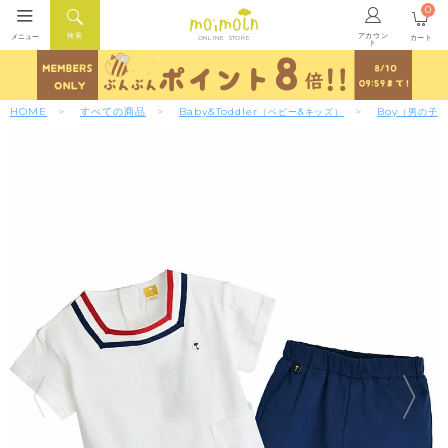
0
アカウン
検索
メニュー
カート
ONLINE STORE
ト
HOME
すべての商品
Baby&Toddler
Boy
（ベビー&キッズ）
（男の子）