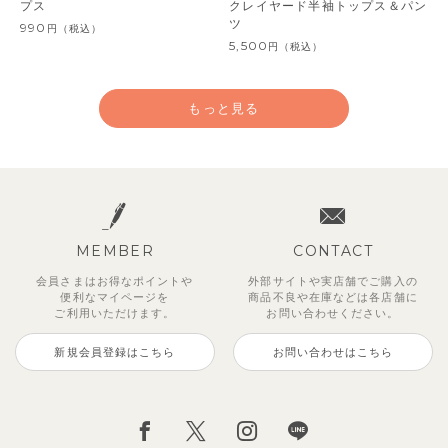
プス
クレイヤード半袖トップス＆パン
ツ
990
円
（税込）
5,500
円
（税込）
もっと見る
MEMBER
CONTACT
会員さまはお得なポイントや
外部サイトや実店舗でご購入の
便利な
マイページを
商品不良や
在庫などは各店舗に
ご利用いただけます。
お問い合わせください。
新規会員登録はこちら
お問い合わせはこちら
レイ7分丈レギンス
【SOFT＆】べべ7分丈レギンス
クロディフラワーワンピース
ブルーベリー半袖フリルワンピー
トゥーユークーリング8分丈ワイ
サンライズセーラーワンピース
ストライプジャガード7分丈セッ
【セットアップ】クローディジャ
ス
ドパンツ
トアップ
カードトップス＆パンツ
495
770
2,970
2,970
円
円
（税込）
（税込）
円
（税込）
円
（税込）
3,850
990
2,970
2,970
円
（税込）
円
（税込）
円
円
（税込）
（税込）