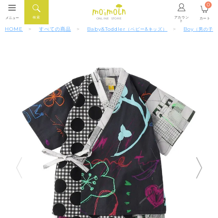
0
アカウン
検索
メニュー
カート
ONLINE STORE
ト
HOME
すべての商品
Baby&Toddler
Boy
（ベビー&キッズ）
（男の子）