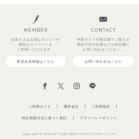
MEMBER
CONTACT
会員さまはお得なポイントや
外部サイトや実店舗でご購入の
便利な
マイページを
商品不良や
在庫などは各店舗に
ご利用いただけます。
お問い合わせください。
新規会員登録はこちら
お問い合わせはこちら
【セットアップ】サンシャイン＆
ベリー＆フラワーフリル半袖ワン
【セットアップ】レトロダイヤモ
【セットアップ】サマードロップ
【吸汗速乾】【セットアップ】リ
【セットアップ】ギンガムセーラ
【セットアップ】鹿の子半袖ポロ
【セットアップ】クロコ＆ボート
ボート半袖トップス&パンツ
ピース
スリン半袖トップス＆ショートパ
ショルダートップス&ショートパ
ボンカラー幾何学柄半袖トップス
ーカラー半袖トップス＆ハーフパ
シャツ＆パンツ
ボーダー柄フレンチスリーブTシ
ンツ
ンツ
&パンツ
ンツ
ャツ＆パン
2,750
2,750
3,300
円
円
（税込）
（税込）
円
（税込）
4,620
2,695
2,475
2,750
2,200
円
円
（税込）
（税込）
円
円
円
（税込）
（税込）
（税込）
ご利用ガイド
運営会社
ご利用規約
特定商取引法に基づく表記
プライバシーポリシー
copyright © 2020 by
子供服の通販HANSAEDREAMS Co.,Ltd.