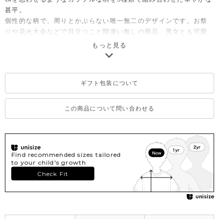
甚平。
個性的な柄で、周りとかぶらない唯一無二のデザインです。お祭
りや花火大会などで目立つこと間違い無しの商品。男女とも可愛
く着られるデザインで、小さい子から小学生まで着こなせるデザ
もっと見る
インです。汗ばむ季節の真夏に着用するアイテムなので、ご家庭
でのお洗濯が可能なイージーケア対応にしています。
表素材は日本の素材メーカーで織られた国産生地を使用、縫製も
ギフト包装について
日本の縫製工場で生産された、純国産の甚平です
【甚平のサイズについて】
この商品について問い合わせる
こちらの商品のサイズ感は日本の平均的なサイズ目安に沿って製
造されております。通常のmoimolnアイテムとはサイズ感が異な
りますので、サイズ表をお確かめの上でご検討お願いいたしま
す。
Find recommended sizes tailored
to your child's growth
※こちらの商品は日本限定商品です。
Check Fit
※店舗は5月28日より通常販売開始となります。
※同じ商品でも使用した生地の場所によって柄が異なります。世
界に一着の甚平をお楽しみください。