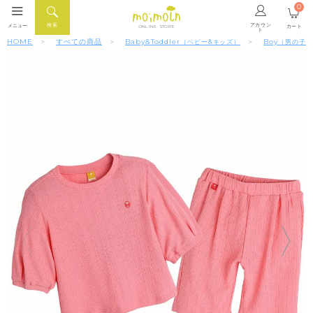
0
アカウン
検索
メニュー
カート
ONLINE STORE
ト
HOME
すべての商品
Baby&Toddler
Boy
（ベビー&キッズ）
（男の子）