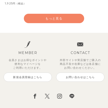
1,925
円
（税込）
もっと見る
MEMBER
CONTACT
会員さまはお得なポイントや
外部サイトや実店舗でご購入の
便利な
マイページを
商品不良や
在庫などは各店舗に
ご利用いただけます。
お問い合わせください。
新規会員登録はこちら
お問い合わせはこちら
【セットアップ】サンシャイン＆
ベリー＆フラワーフリル半袖ワン
【セットアップ】レトロダイヤモ
【セットアップ】サマードロップ
【吸汗速乾】【セットアップ】リ
【セットアップ】ギンガムセーラ
【セットアップ】鹿の子半袖ポロ
【セットアップ】クロコ＆ボート
ボート半袖トップス&パンツ
ピース
スリン半袖トップス＆ショートパ
ショルダートップス&ショートパ
ボンカラー幾何学柄半袖トップス
ーカラー半袖トップス＆ハーフパ
シャツ＆パンツ
ボーダー柄フレンチスリーブTシ
ンツ
ンツ
&パンツ
ンツ
ャツ＆パン
2,750
2,750
3,300
円
円
（税込）
（税込）
円
（税込）
4,620
2,695
2,475
2,750
2,200
円
円
（税込）
（税込）
円
円
円
（税込）
（税込）
（税込）