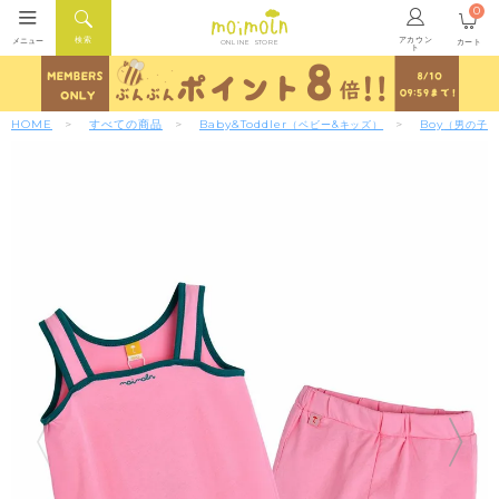
0
アカウン
検索
メニュー
カート
ONLINE STORE
ト
HOME
すべての商品
Baby&Toddler
Boy
（ベビー&キッズ）
（男の子）