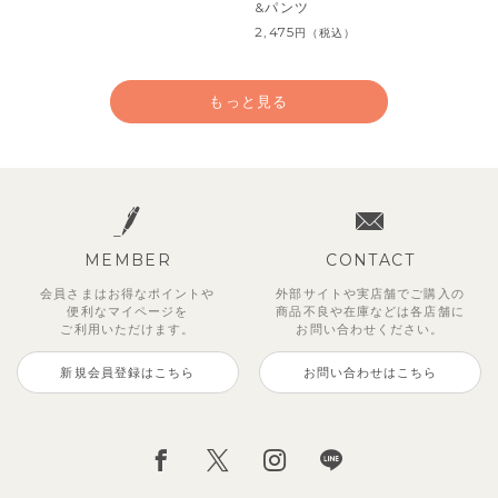
&パンツ
2,475
円
（税込）
もっと見る
MEMBER
CONTACT
会員さまはお得なポイントや
外部サイトや実店舗でご購入の
便利な
マイページを
商品不良や
在庫などは各店舗に
ご利用いただけます。
お問い合わせください。
新規会員登録はこちら
お問い合わせはこちら
【セットアップ】サンシャイン＆
【セットアップ】カラーボーダー
【セットアップ】レトロダイヤモ
【セットアップ】鹿の子半袖ポロ
【セットアップ】クロコ＆ボート
【セットアップ】サマードロップ
ベリー＆フラワーフリル半袖ワン
【セットアップ】ギンガムセーラ
ボート半袖トップス&パンツ
ノースリーブトップス＆ショート
スリン半袖トップス＆ショートパ
シャツ＆パンツ
ボーダー柄フレンチスリーブTシ
ショルダートップス&ショートパ
ピース
ーカラー半袖トップス＆ハーフパ
パンツ
ンツ
ャツ＆パン
ンツ
ンツ
2,750
3,300
2,750
円
円
（税込）
（税込）
円
（税込）
1,925
4,620
2,200
2,695
2,750
円
円
（税込）
（税込）
円
円
円
（税込）
（税込）
（税込）