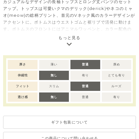
カジュアルなデザインの長袖トップスとロング丈パンツのセット
アップ。トップスは可愛いクマのデリック(derick)やネコのミャ
オ(meow)の総柄プリント、首元のVネック風のカラーデザインが
アクセントに。ボトムスはウエストゴムと裾リブで活発に動けま
す。ボトムスのフロントにはアニマルワッペンと、カラー配色の
切替が加わり、カジュアルながらもおしゃれ度の高いデザインに
もっと見る
なっています。
注意）サイズによって仕様が変わりますので予めご了承くださ
い。
厚さ
薄い
普通
厚め
80-100→ボタンあり
110-120→ボタン開き無し
伸縮性
無し
有り
とても有り
フィット
スリム
普通
ルーズ
透け感
無し
普通
有り
ギフト包装について
この商品について問い合わせる