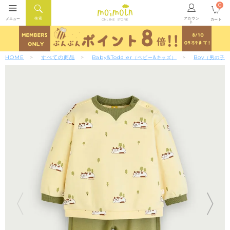
0
アカウン
検索
メニュー
カート
ONLINE STORE
ト
HOME
すべての商品
Baby&Toddler
Boy
（ベビー&キッズ）
（男の子）