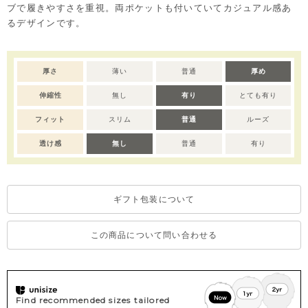
ブで履きやすさを重視。両ポケットも付いていてカジュアル感あ
るデザインです。
厚さ
薄い
普通
厚め
伸縮性
無し
有り
とても有り
フィット
スリム
普通
ルーズ
透け感
無し
普通
有り
ギフト包装について
この商品について問い合わせる
Find recommended sizes tailored