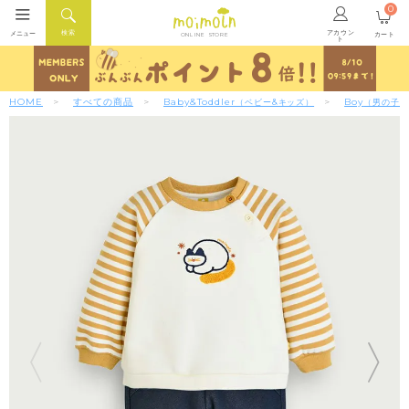
0
アカウン
検索
メニュー
カート
ONLINE STORE
ト
HOME
すべての商品
Baby&Toddler
Boy
（ベビー&キッズ）
（男の子）