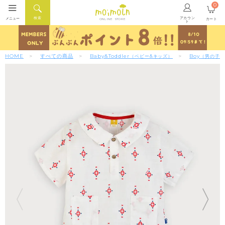
0
アカウン
検索
メニュー
カート
ONLINE STORE
ト
HOME
すべての商品
Baby&Toddler
Boy
（ベビー&キッズ）
（男の子）