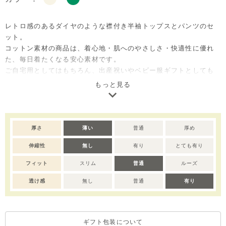
レトロ感のあるダイヤのような襟付き半袖トップスとパンツのセ
ット。
コットン素材の商品は、着心地・肌へのやさしさ・快適性に優れ
た、毎日着たくなる安心素材です。
ご自宅用としてはもちろん、出産祝いやベビー服ギフトとしても
喜ばれるセットアイテムです。
もっと見る
※デリケートな素材を使用しているため、乾燥機/アイロンのご使
用はお控えいただくことをおすすめします。
※撮影･モニター環境等により実際の商品の色味と異なって見える
厚さ
薄い
普通
厚め
場合がございます。
伸縮性
無し
有り
とても有り
※濃色部分は、摩擦や汗・雨などにより、他の衣類や下着、バッ
グ等に色移りする場合がございます。淡色のものとの組み合わせ
フィット
スリム
普通
ルーズ
や着用の際は、十分ご注意ください。
※色移りを防ぐため、手洗い後はタオルで軽く水気を取り、形を
透け感
無し
普通
有り
整えてください。
ギフト包装について