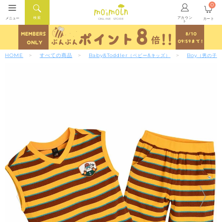
0
アカウン
検索
メニュー
カート
ONLINE STORE
ト
HOME
すべての商品
Baby&Toddler
Boy
（ベビー&キッズ）
（男の子）