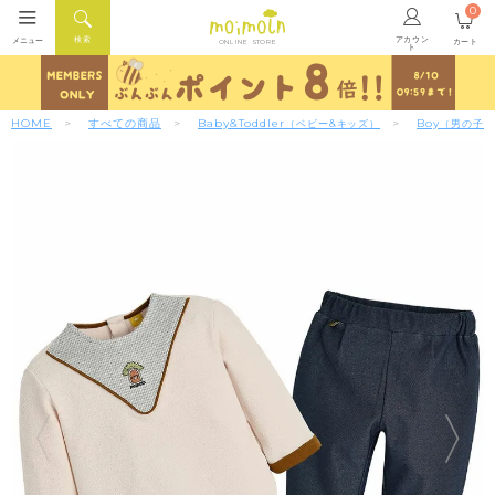
0
アカウン
検索
メニュー
カート
ONLINE STORE
ト
HOME
すべての商品
Baby&Toddler
Boy
（ベビー&キッズ）
（男の子）