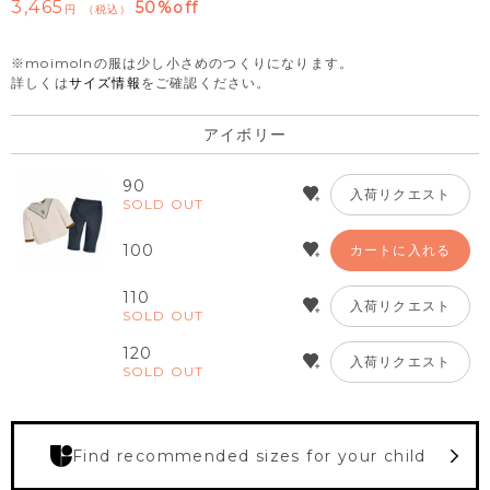
3,465
50%off
税込
※moimolnの服は少し小さめのつくりになります。
詳しくは
サイズ情報
をご確認ください。
アイボリー
90
入荷リクエスト
SOLD OUT
100
カートに入れる
110
入荷リクエスト
SOLD OUT
120
入荷リクエスト
SOLD OUT
Find recommended sizes for your child