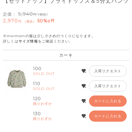
【セットアップ】プライトップス＆5分丈パンツ
5,940
定価：
（税込）
2,970
50%off
税込
※moimolnの服は少し小さめのつくりになります。
詳しくは
サイズ情報
をご確認ください。
カーキ
100
入荷リクエスト
SOLD OUT
110
入荷リクエスト
SOLD OUT
120
カートに入れる
残りわずか
130
カートに入れる
残りわずか