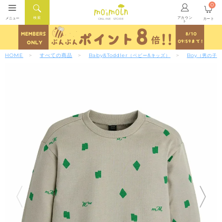
0
アカウン
検索
メニュー
カート
ONLINE STORE
ト
HOME
すべての商品
Baby&Toddler
Boy
（ベビー&キッズ）
（男の子）