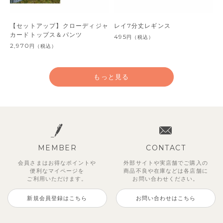
【セットアップ】クローディジャ
レイ7分丈レギンス
カードトップス＆パンツ
495
円
（税込）
2,970
円
（税込）
もっと見る
MEMBER
CONTACT
会員さまはお得なポイントや
外部サイトや実店舗でご購入の
便利な
マイページを
商品不良や
在庫などは各店舗に
ご利用いただけます。
お問い合わせください。
新規会員登録はこちら
お問い合わせはこちら
ジオアンバランスワンピース
マッキン半袖シャツ
【セットアップ】トイ総柄トップ
トゥーユーノースリーブ
【セットアップ】ルミスフリルポ
サンライズセーラーワンピース
【SOFT＆】カラーボーダートッ
【2点セット】ミエルカーディガ