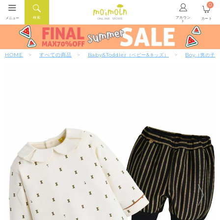
0
アカウン
検索
メニュー
カート
ONLINE STORE
ト
HOME
すべての商品
Baby&Toddler
Boy
（ベビー&キッズ）
（男の子）