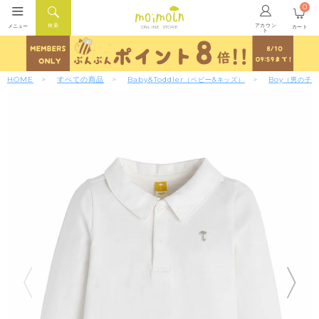
0
アカウン
検索
メニュー
カート
ONLINE STORE
ト
HOME
すべての商品
Baby&Toddler
Boy
（ベビー&キッズ）
（男の子）