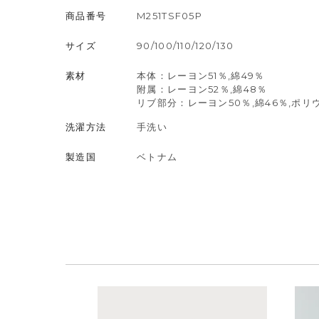
商品番号
M251TSF05P
サイズ
90/100/110/120/130
素材
本体：レーヨン51％,綿49％
附属：レーヨン52％,綿48％
リブ部分：レーヨン50％,綿46％,ポリ
洗濯方法
手洗い
製造国
ベトナム