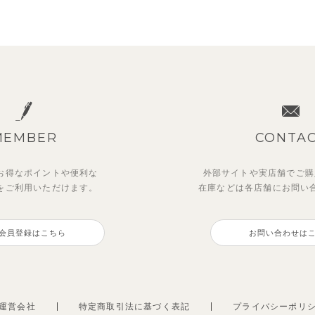
MEMBER
CONTA
お得なポイントや
便利な
外部サイトや実店舗でご購
を
ご利用いただけます。
在庫などは各店舗に
お問い
ットアップ】クロコ＆ボート
ー＆フラワーフリル半袖ワン
【セットアップ】カラーボー
【セットアップ】鹿の子半袖
ダー柄フレンチスリーブTシ
ス
ノースリーブトップス＆ショ
シャツ＆パンツ
会員登録はこちら
お問い合わせは
＆パン
パンツ
0
3,300
円
（税込）
円
（税込）
0
1,925
円
（税込）
円
（税込）
運営会社
特定商取引法に基づく表記
プライバシーポリ