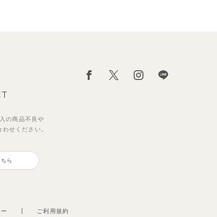
CT
入の
商品不良や
合わせください。
ダー
ポロ
【セットアップ】サマードロップ
【セットアップ】ギンガムセーラ
ート
ショルダートップス&ショートパ
ーカラー半袖トップス＆ハーフパ
こちら
ンツ
ンツ
2,695
2,750
円
円
（税込）
（税込）
シー
ご利用規約