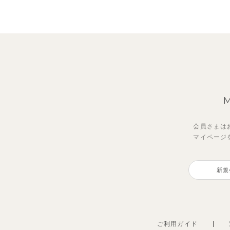
会員さまは
マイページ
【セットアップ】サンシャイン＆
【セットアップ】レトロダイヤモ
【セ
ベリ
ボート半袖トップス&パンツ
スリン半袖トップス＆ショートパ
ボー
ピー
新規
ンツ
ャツ
2,750
2,75
円
（税込）
4,620
2,20
円
（税込）
ご利用ガイド