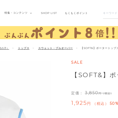
特集・
コンテンツ
SHOP
LIST
もくもく
ポイント
トップス
スウェット・プルオーバー
【SOFT&】ポータートップ
男の子）
SALE
【SOFT&】
3,850
定価：
（税込）
1,925
税込
50%