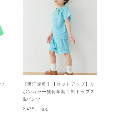
ャツ
【吸汗速乾】【セットアップ】リ
ボンカラー幾何学柄半袖トップス
&パンツ
2,475
円
（税込）