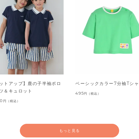
ットアップ】鹿の子半袖ポロ
ベーシックカラー7分袖Tシ
ツ＆キュロット
495
円
（税込）
00
円
（税込）
もっと見る