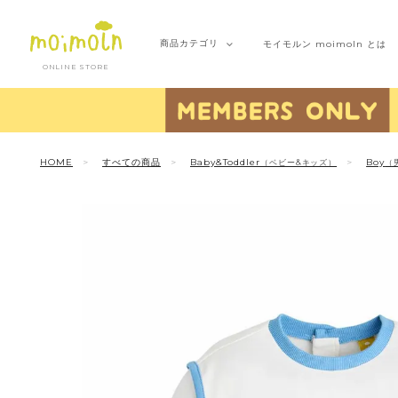
商品
カテゴリ
モイモルン
moimoln とは
ONLINE STORE
HOME
すべての商品
Baby&Toddler
Boy
（ベビー&キッズ）
（