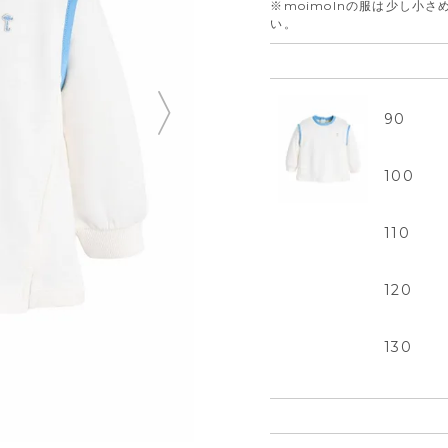
※moimolnの服は少し小
い。
90
100
110
120
130