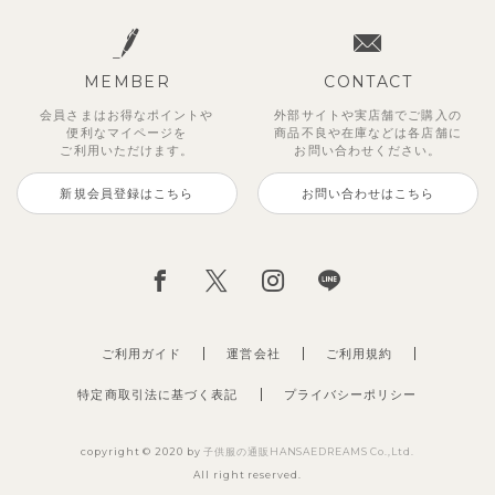
MEMBER
CONTACT
会員さまはお得なポイントや
外部サイトや実店舗でご購入の
便利な
マイページを
商品不良や
在庫などは各店舗に
ご利用いただけます。
お問い合わせください。
新規会員登録はこちら
お問い合わせはこちら
レイ7分丈レギンス
【SOFT＆】べべ7分丈レギンス
【セットアップ】グリーニトップ
ストライプジャガード7分丈セッ
トゥーユークーリング8分丈ワイ
サンライズセーラーワンピース
クロディフラワーワンピース
ブルーベリー半袖フリルワンピー
ス＆パンツ
トアップ
ドパンツ
ス
495
770
2,970
2,970
円
円
（税込）
（税込）
円
円
（税込）
（税込）
3,960
2,970
990
3,850
円
円
（税込）
（税込）
円
（税込）
円
（税込）
ご利用ガイド
運営会社
ご利用規約
特定商取引法に基づく表記
プライバシーポリシー
copyright © 2020 by
子供服の通販HANSAEDREAMS Co.,Ltd.
All right reserved.