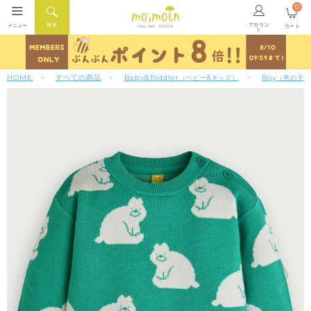
0
アカウン
検索
メニュー
カート
ONLINE STORE
ト
HOME
すべての商品
Baby&Toddler
Boy
（ベビー&キッズ）
（男の子）