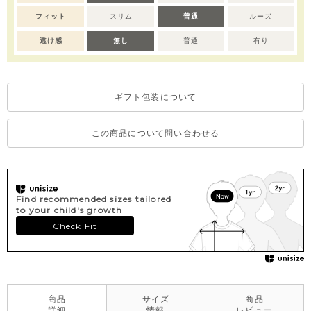
フィット
スリム
普通
ルーズ
透け感
無し
普通
有り
ギフト包装について
この商品について問い合わせる
Find recommended sizes tailored
to your child's growth
Check Fit
商品
サイズ
商品
詳細
情報
レビュー