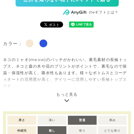
のeギフトとは？
カラー：
ネコのミャオ(meow)のパッチがかわいい、裏毛素材の長袖トッ
プス。ネコと森の木や花のプリントがポイントで、裏毛なので保
温・保湿性が高く、吸水性もあります。様々なボトムスとコーデ
ィネートの活用度が高く、デイリーに活用しやすい長袖トップス
です。
※サイズによって首元に脱着用のボタン開閉があります。
もっと見る
厚さ
薄い
普通
厚め
伸縮性
無し
有り
とても有り