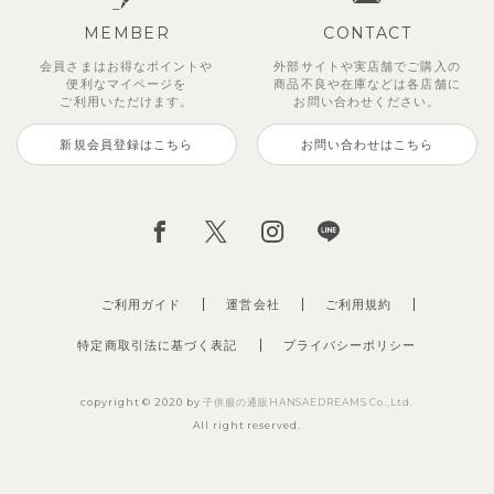
MEMBER
CONTACT
会員さまはお得なポイントや
外部サイトや実店舗でご購入の
便利な
マイページを
商品不良や
在庫などは各店舗に
ご利用いただけます。
お問い合わせください。
新規会員登録はこちら
お問い合わせはこちら
ジオアンバランスワンピース
マッキン半袖シャツ
【セットアップ】トイ総柄トップ
トゥーユーノースリーブ
【セットアップ】ルミスフリルポ
サンライズセーラーワンピース
【SOFT＆】カラーボーダートッ
【2点セット】ミエルカーディガ
ス＆パンツ
イントトップス＆パンツ
プス
ン＆ワンピース
2,970
3,465
495
2,970
円
（税込）
円
円
（税込）
（税込）
円
（税込）
2,475
1,980
990
3,960
円
（税込）
円
円
（税込）
円
（税込）
（税込）
ご利用ガイド
運営会社
ご利用規約
特定商取引法に基づく表記
プライバシーポリシー
copyright © 2020 by
子供服の通販HANSAEDREAMS Co.,Ltd.
All right reserved.