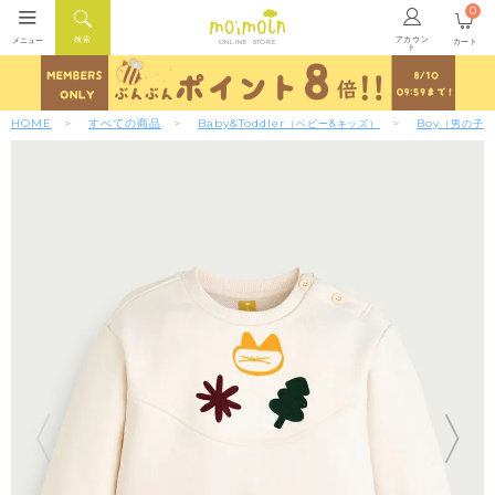
0
アカウン
検索
メニュー
カート
ONLINE STORE
ト
HOME
すべての商品
Baby&Toddler
Boy
（ベビー&キッズ）
（男の子）