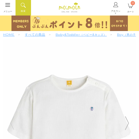
0
アカウン
検索
メニュー
カート
ONLINE STORE
ト
HOME
すべての商品
Baby&Toddler
Boy
（ベビー&キッズ）
（男の子）