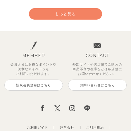
もっと見る
MEMBER
CONTACT
会員さまはお得なポイントや
外部サイトや実店舗でご購入の
便利な
マイページを
商品不良や
在庫などは各店舗に
ご利用いただけます。
お問い合わせください。
新規会員登録はこちら
お問い合わせはこちら
ジオアンバランスワンピース
マッキン半袖シャツ
【セットアップ】トイ総柄トップ
トゥーユーノースリーブ
【セットアップ】ルミスフリルポ
サンライズセーラーワンピース
【SOFT＆】カラーボーダートッ
【2点セット】ミエルカーディガ
ス＆パンツ
イントトップス＆パンツ
プス
ン＆ワンピース
2,970
3,465
495
2,970
円
（税込）
円
円
（税込）
（税込）
円
（税込）
2,475
1,980
990
3,960
円
（税込）
円
円
（税込）
円
（税込）
（税込）
ご利用ガイド
運営会社
ご利用規約