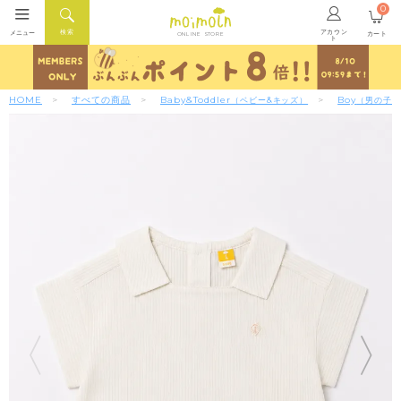
0
アカウン
検索
メニュー
カート
ONLINE STORE
ト
HOME
すべての商品
Baby&Toddler
Boy
（ベビー&キッズ）
（男の子）