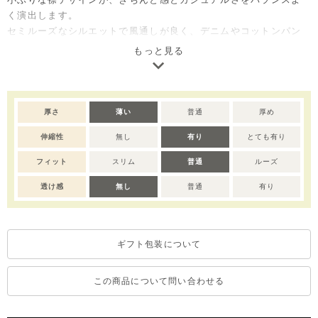
く演出します。
セミルーズなシルエットで風通しが良く、デニムやコットンパン
ツなど幅広いボトムスと好相性。
もっと見る
1枚でコーデのポイントになる着回しやすいアイテムで、ご自宅用
としてはもちろん、出産祝いやベビー服ギフトとしても喜ばれる
アイテムです。
厚さ
薄い
普通
厚め
※サイズによってボタン数が異なります。
伸縮性
無し
有り
とても有り
※撮影･モニター環境等により実際の商品の色味と異なって見える
場合がございます。
フィット
スリム
普通
ルーズ
透け感
無し
普通
有り
ギフト包装について
この商品について問い合わせる