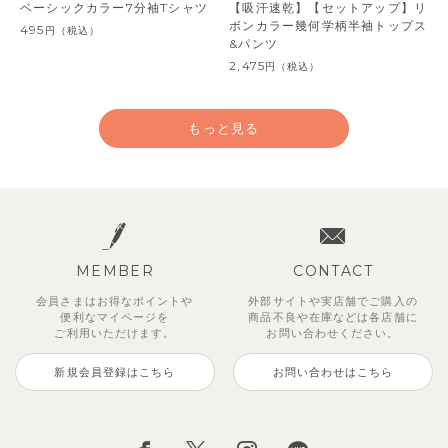
ベーシックカラー7分袖Tシャツ
【吸汗速乾】【セットアップ】リ
ボンカラー幾何学柄半袖トップス
495
円
（税込）
&パンツ
2,475
円
（税込）
もっと見る
MEMBER
CONTACT
会員さまはお得なポイントや
外部サイトや実店舗でご購入の
便利な
マイページを
商品不良や
在庫などは各店舗に
ご利用いただけます。
お問い合わせください。
新規会員登録はこちら
お問い合わせはこちら
【セットアップ】サンシャイン＆
【セットアップ】カラーボーダー
【セットアップ】レトロダイヤモ
【セットアップ】鹿の子半袖ポロ
【セットアップ】クロコ＆ボート
【セットアップ】サマードロップ
ベリー＆フラワーフリル半袖ワン
【セットアップ】ギンガムセーラ
ボート半袖トップス&パンツ
ノースリーブトップス＆ショート
スリン半袖トップス＆ショートパ
シャツ＆パンツ
ボーダー柄フレンチスリーブTシ
ショルダートップス&ショートパ
ピース
ーカラー半袖トップス＆ハーフパ