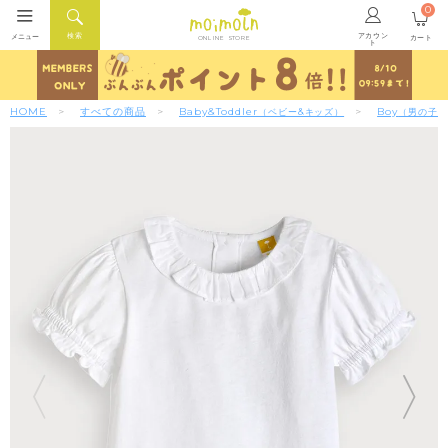
0
アカウン
検索
メニュー
カート
ONLINE STORE
ト
HOME
すべての商品
Baby&Toddler
Boy
（ベビー&キッズ）
（男の子）