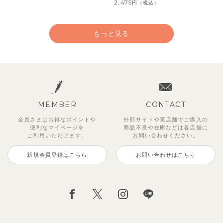
2,475
円
（税込）
もっと見る
MEMBER
CONTACT
会員さまはお得なポイントや
外部サイトや実店舗でご購入の
便利な
マイページを
商品不良や
在庫などは各店舗に
ご利用いただけます。
お問い合わせください。
新規会員登録はこちら
お問い合わせはこちら
【セットアップ】サンシャイン＆
【セットアップ】カラーボーダー
【セットアップ】レトロダイヤモ
【セットアップ】鹿の子半袖ポロ
【セットアップ】クロコ＆ボート
【セットアップ】サマードロップ
ベリー＆フラワーフリル半袖ワン
【セットアップ】ギンガムセーラ
ボート半袖トップス&パンツ
ノースリーブトップス＆ショート
スリン半袖トップス＆ショートパ
シャツ＆パンツ
ボーダー柄フレンチスリーブTシ
ショルダートップス&ショートパ
ピース
ーカラー半袖トップス＆ハーフパ
パンツ
ンツ
ャツ＆パン
ンツ
ンツ
2,750
3,300
2,750
円
円
（税込）
（税込）
円
（税込）
1,925
4,620
2,200
2,695
2,750
円
円
（税込）
（税込）
円
円
円
（税込）
（税込）
（税込）