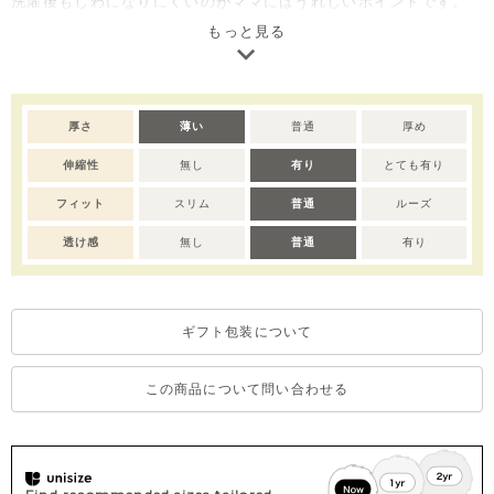
洗濯後もしわになりにくいのがママにはうれしいポイントです。
ご自宅用としてはもちろん、出産祝いやベビー服ギフトとしても
もっと見る
喜ばれるアイテムです。
【soft &】より良い繊維で作られた、肌触りや着心地がソフトで
赤ちゃんの肌に優しい素材で作りました。
厚さ
薄い
普通
厚め
※サイズによってボタン数が異なります。
伸縮性
無し
有り
とても有り
※撮影･モニター環境等により実際の商品の色味と異なって見える
場合がございます。
フィット
スリム
普通
ルーズ
透け感
無し
普通
有り
ギフト包装について
この商品について問い合わせる