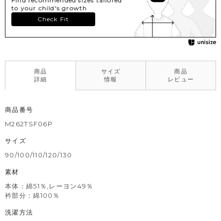
Find recommended sizes tailored
to your child's growth
Check Fit
商品
サイズ
商品
詳細
情報
レビュー
商品番号
M262TSF06P
サイズ
90/100/110/120/130
素材
本体：綿51％,レーヨン49％
衿部分：綿100％
洗濯方法