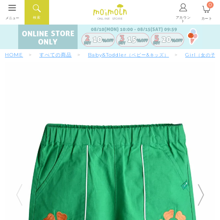
0
アカウン
検索
メニュー
カート
ONLINE STORE
ト
HOME
すべての商品
Baby&Toddler
Girl
（ベビー&キッズ）
（女の子