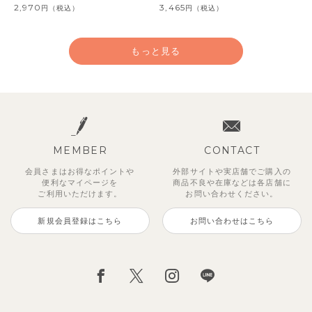
2,970
3,465
円
（税込）
円
（税込）
もっと見る
MEMBER
CONTACT
会員さまはお得なポイントや
外部サイトや実店舗でご購入の
便利な
マイページを
商品不良や
在庫などは各店舗に
ご利用いただけます。
お問い合わせください。
新規会員登録はこちら
お問い合わせはこちら
【SOFT＆】カラーボーダートッ
レイ7分丈レギンス
【セットアップ】レトロダイヤモ
【吸汗速乾】リボンカラー幾何学
【セットアップ】トイ総柄トップ
【セットアップ】ワッフルフェイ
サンライズセーラーワンピース
【セットアップ】鹿の子半袖ポロ
プス
スリン半袖トップス＆ショートパ
柄半袖ワンピース
ス＆パンツ
クレイヤード半袖トップス＆パン
シャツ＆キュロット
495
2,970
円
（税込）
円
（税込）
ンツ
ツ
990
2,475
2,475
3,300
円
円
（税込）
（税込）
円
円
（税込）
（税込）
4,620
5,500
円
（税込）
円
（税込）