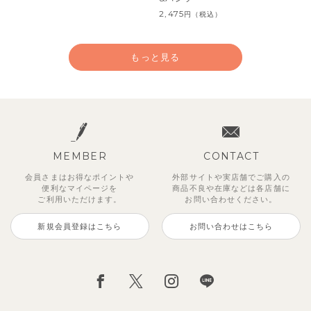
2,475
円
（税込）
もっと見る
MEMBER
CONTACT
会員さまはお得なポイントや
外部サイトや実店舗でご購入の
便利な
マイページを
商品不良や
在庫などは各店舗に
ご利用いただけます。
お問い合わせください。
新規会員登録はこちら
お問い合わせはこちら
【セットアップ】サンシャイン＆
【セットアップ】カラーボーダー
【セットアップ】レトロダイヤモ
【セットアップ】鹿の子半袖ポロ
【セットアップ】クロコ＆ボート
【セットアップ】サマードロップ
ベリー＆フラワーフリル半袖ワン
【セットアップ】ギンガムセーラ
ボート半袖トップス&パンツ
ノースリーブトップス＆ショート
スリン半袖トップス＆ショートパ
シャツ＆パンツ
ボーダー柄フレンチスリーブTシ
ショルダートップス&ショートパ
ピース
ーカラー半袖トップス＆ハーフパ
パンツ
ンツ
ャツ＆パン
ンツ
ンツ
2,750
3,300
2,750
円
円
（税込）
（税込）
円
（税込）
1,925
4,620
2,200
2,695
2,750
円
円
（税込）
（税込）
円
円
円
（税込）
（税込）
（税込）