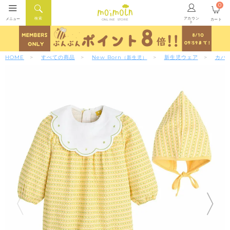
0
アカウン
検索
メニュー
カート
ONLINE STORE
ト
HOME
すべての商品
New Born
新生児ウェア
カバ
（新生児）