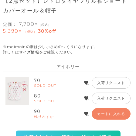
【2点セット】レトロダイヤフリル袖ショート
カバーオール＆帽子
7,700
定価：
（税込）
5,390
30%off
税込
※moimolnの服は少し小さめのつくりになります。
詳しくは
サイズ情報
をご確認ください。
アイボリー
70
入荷リクエスト
SOLD OUT
80
入荷リクエスト
SOLD OUT
90
カートに入れる
残りわずか