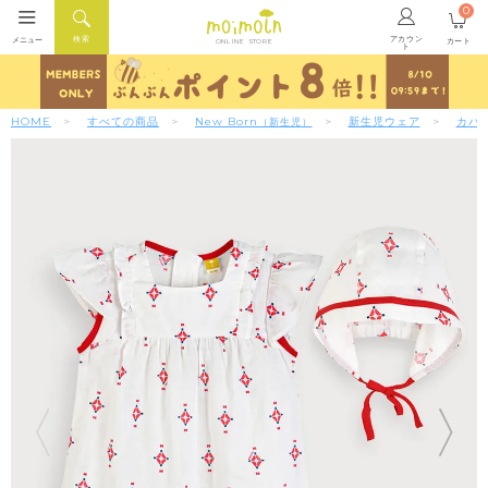
0
アカウン
検索
メニュー
カート
ONLINE STORE
ト
HOME
すべての商品
New Born
新生児ウェア
カバ
（新生児）