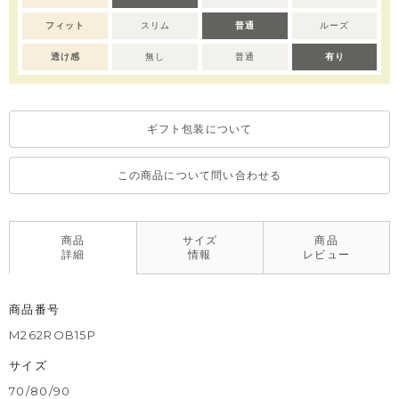
い後はタオルで軽く水気を取り、形を整えてください。
フィット
スリム
普通
ルーズ
透け感
無し
普通
有り
ギフト包装について
この商品について問い合わせる
商品
サイズ
商品
詳細
情報
レビュー
商品番号
M262ROB15P
サイズ
70/80/90