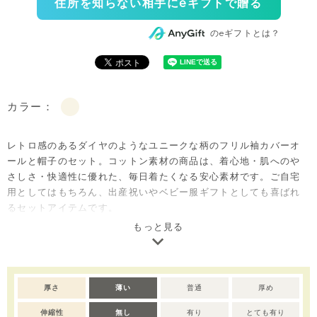
住所を知らない相手にeギフトで贈る
のeギフトとは？
カラー：
レトロ感のあるダイヤのようなユニークな柄のフリル袖カバーオ
ールと帽子のセット。コットン素材の商品は、着心地・肌へのや
さしさ・快適性に優れた、毎日着たくなる安心素材です。ご自宅
用としてはもちろん、出産祝いやベビー服ギフトとしても喜ばれ
るセットアイテムです。
もっと見る
※デリケートな素材を使用しているため、乾燥機/アイロンのご使
用はお控えいただくことをおすすめします。※撮影･モニター環境
等により実際の商品の色味と異なって見える場合がございます。
※濃色部分は、摩擦や汗・雨などにより、他の衣類や下着、バッ
厚さ
薄い
普通
厚め
グ等に色移りする場合がございます。淡色のものとの組み合わせ
伸縮性
無し
有り
とても有り
や着用の際は、十分ご注意ください。※色移りを防ぐため、手洗