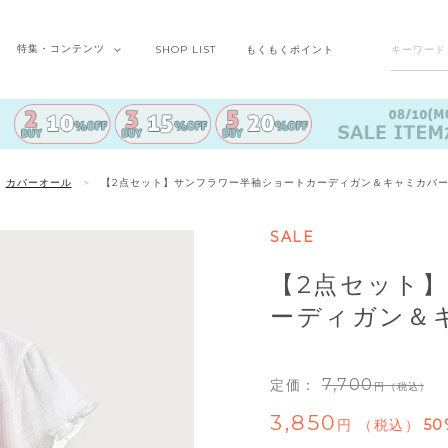
特集・
コンテンツ
SHOP
LIST
もくもく
ポイント
カバーオール
【2点セット】サンフラワー半袖ショートカーディガン＆キャミカバ
SALE
【2点セット
ーディガン＆
7,700
定価：
（税込）
3,850
税込
50