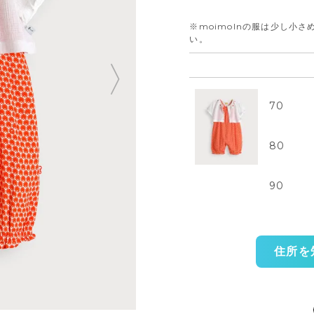
※moimolnの服は少し小
い。
70
80
90
住所を