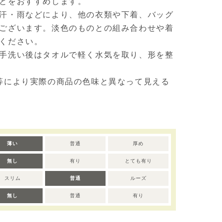
とをおすすめします。
汗・雨などにより、他の衣類や下着、バッグ
ございます。淡色のものとの組み合わせや着
ください。
手洗い後はタオルで軽く水気を取り、形を整
等により実際の商品の色味と異なって見える
薄い
普通
厚め
無し
有り
とても有り
スリム
普通
ルーズ
無し
普通
有り