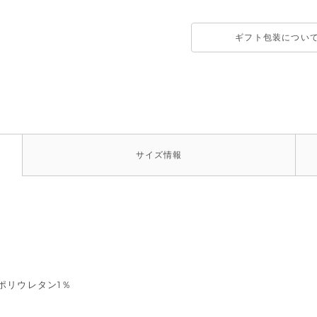
ギフト包装につい
サイズ
情報
ポリウレタン1％