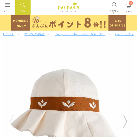
0
アカウン
検索
メニュー
カート
ONLINE STORE
ト
HOME
すべての商品
Baby&Toddler
Girl
（ベビー&キッズ）
（女の子