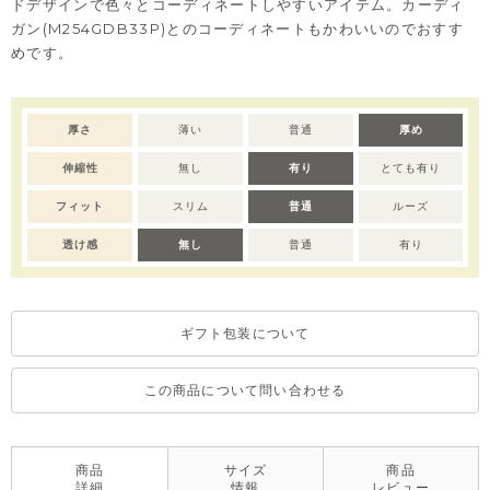
ドデザインで色々とコーディネートしやすいアイテム。カーディ
ガン(M254GDB33P)とのコーディネートもかわいいのでおすす
めです。
厚さ
薄い
普通
厚め
伸縮性
無し
有り
とても有り
フィット
スリム
普通
ルーズ
透け感
無し
普通
有り
ギフト包装について
この商品について問い合わせる
商品
サイズ
商品
詳細
情報
レビュー