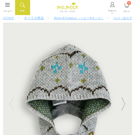
0
アカウン
検索
メニュー
カート
ONLINE STORE
ト
HOME
すべての商品
Baby&Toddler
Girl
（ベビー&キッズ）
（女の子