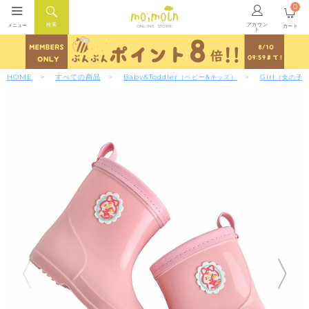
0
アカウン
検索
メニュー
カート
ONLINE STORE
ト
HOME
すべての商品
Baby&Toddler
Girl
（ベビー&キッズ）
（女の子