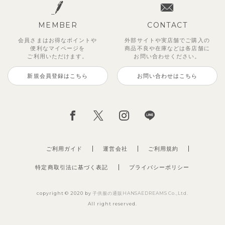
MEMBER
CONTACT
会員さまはお得なポイントや
外部サイトや実店舗でご購入の
便利な
マイページを
商品不良や
在庫などは各店舗に
ご利用いただけます。
お問い合わせください。
新規会員登録はこちら
お問い合わせはこちら
レイ7分丈レギンス
【SOFT＆】べべ7分丈レギンス
【セットアップ】グリーニトップ
ストライプジャガード7分丈セッ
トゥーユークーリング8分丈ワイ
サンライズセーラーワンピース
クロディフラワーワンピース
ブルーベリー半袖フリルワンピー
ス＆パンツ
トアップ
ドパンツ
ス
495
770
2,970
2,970
円
円
（税込）
（税込）
円
円
（税込）
（税込）
3,960
2,970
990
3,850
円
円
（税込）
（税込）
円
（税込）
円
（税込）
ご利用ガイド
運営会社
ご利用規約
特定商取引法に基づく表記
プライバシーポリシー
copyright © 2020 by
子供服の通販HANSAEDREAMS Co.,Ltd.
All right reserved.