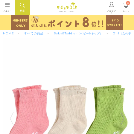
0
アカウン
検索
メニュー
カート
ONLINE STORE
ト
HOME
すべての商品
Baby&Toddler
Girl
（ベビー&キッズ）
（女の子