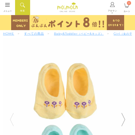
0
アカウン
検索
メニュー
カート
ONLINE STORE
ト
HOME
すべての商品
Baby&Toddler
Girl
（ベビー&キッズ）
（女の子