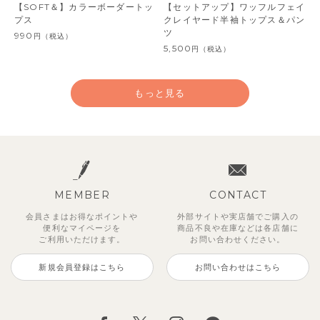
【SOFT＆】カラーボーダートッ
【セットアップ】ワッフルフェイ
プス
クレイヤード半袖トップス＆パン
ツ
990
円
（税込）
5,500
円
（税込）
もっと見る
MEMBER
CONTACT
会員さまはお得なポイントや
外部サイトや実店舗でご購入の
便利な
マイページを
商品不良や
在庫などは各店舗に
ご利用いただけます。
お問い合わせください。
新規会員登録はこちら
お問い合わせはこちら
レイ7分丈レギンス
【SOFT＆】べべ7分丈レギンス
【セットアップ】グリーニトップ
ストライプジャガード7分丈セッ
トゥーユークーリング8分丈ワイ
サンライズセーラーワンピース
クロディフラワーワンピース
ブルーベリー半袖フリルワンピー
ス＆パンツ
トアップ
ドパンツ
ス
495
770
2,970
2,970
円
円
（税込）
（税込）
円
円
（税込）
（税込）