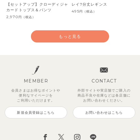
【セットアップ】クローディジャ
レイ7分丈レギンス
カードトップス＆パンツ
495
円
（税込）
2,970
円
（税込）
もっと見る
MEMBER
CONTACT
会員さまはお得なポイントや
外部サイトや実店舗でご購入の
便利な
マイページを
商品不良や
在庫などは各店舗に
ご利用いただけます。
お問い合わせください。
新規会員登録はこちら
お問い合わせはこちら
ジオアンバランスワンピース
マッキン半袖シャツ
【セットアップ】トイ総柄トップ
トゥーユーノースリーブ
【セットアップ】ルミスフリルポ
サンライズセーラーワンピース
【SOFT＆】カラーボーダートッ
【2点セット】ミエルカーディガ
ス＆パンツ
イントトップス＆パンツ
プス
ン＆ワンピース
2,970
3,465
495
2,970
円
（税込）
円
円
（税込）
（税込）
円
（税込）
2,475
1,980
990
3,960
円
（税込）
円
円
（税込）
円
（税込）
（税込）