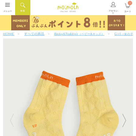
0
アカウン
検索
メニュー
カート
ONLINE STORE
ト
HOME
すべての商品
Baby&Toddler
Girl
（ベビー&キッズ）
（女の子