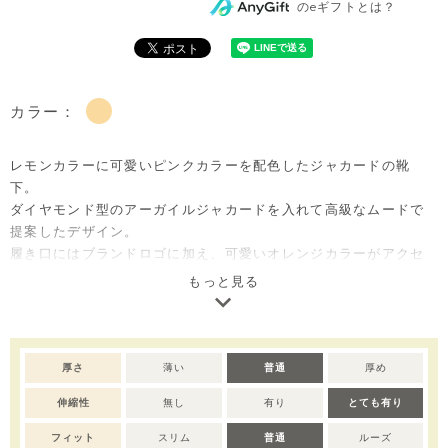
のeギフトとは？
カラー：
レモンカラーに可愛いピンクカラーを配色したジャカードの靴
下。
ダイヤモンド型のアーガイルジャカードを入れて高級なムードで
提案したデザイン。
履き口にはブランドロゴに加え、可愛いオレンジカラーがアクセ
ントになっています。
もっと見る
足裏moimolnのブランドロゴは滑り止めになっていて、小さなお
子様にぴったり。
出産準備用のほかに、出産祝いのベビー服ギフトとしても大変喜
ばれるアイテムです。
厚さ
薄い
普通
厚め
伸縮性
無し
有り
とても有り
※撮影･モニター環境等により実際の商品の色味と異なって見える
場合がございます。
フィット
スリム
普通
ルーズ