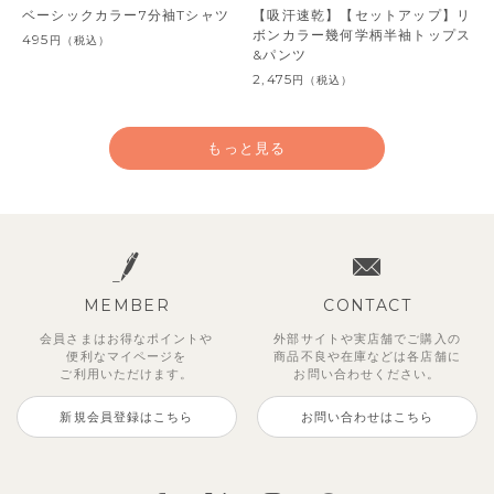
ベーシックカラー7分袖Tシャツ
【吸汗速乾】【セットアップ】リ
ボンカラー幾何学柄半袖トップス
495
円
（税込）
&パンツ
2,475
円
（税込）
もっと見る
MEMBER
CONTACT
会員さまはお得なポイントや
外部サイトや実店舗でご購入の
便利な
マイページを
商品不良や
在庫などは各店舗に
ご利用いただけます。
お問い合わせください。
新規会員登録はこちら
お問い合わせはこちら
【セットアップ】サンシャイン＆
【セットアップ】カラーボーダー
【セットアップ】レトロダイヤモ
【セットアップ】鹿の子半袖ポロ
【セットアップ】クロコ＆ボート
【セットアップ】サマードロップ
ベリー＆フラワーフリル半袖ワン
【セットアップ】ギンガムセーラ
ボート半袖トップス&パンツ
ノースリーブトップス＆ショート
スリン半袖トップス＆ショートパ
シャツ＆パンツ
ボーダー柄フレンチスリーブTシ
ショルダートップス&ショートパ
ピース
ーカラー半袖トップス＆ハーフパ