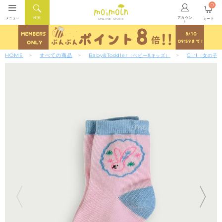
0
アカウン
検索
メニュー
カート
ONLINE STORE
ト
HOME
すべての商品
Baby&Toddler
Girl
（ベビー&キッズ）
（女の子