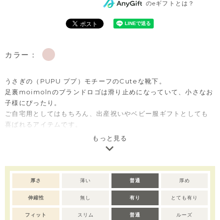
のeギフトとは？
カラー：
うさぎの（PUPU ププ）モチーフのCuteな靴下。
足裏moimolnのブランドロゴは滑り止めになっていて、小さなお
子様にぴったり。
ご自宅用としてはもちろん、出産祝いやベビー服ギフトとしても
喜ばれるアイテムです。
もっと見る
※撮影･モニター環境等により実際の商品の色味と異なって見える
場合がございます。
厚さ
薄い
普通
厚め
伸縮性
無し
有り
とても有り
フィット
スリム
普通
ルーズ