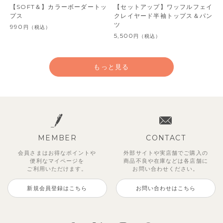
【SOFT＆】カラーボーダートッ
【セットアップ】ワッフルフェイ
プス
クレイヤード半袖トップス＆パン
ツ
990
円
（税込）
5,500
円
（税込）
もっと見る
MEMBER
CONTACT
会員さまはお得なポイントや
外部サイトや実店舗でご購入の
便利な
マイページを
商品不良や
在庫などは各店舗に
ご利用いただけます。
お問い合わせください。
新規会員登録はこちら
お問い合わせはこちら
レイ7分丈レギンス
【SOFT＆】べべ7分丈レギンス
クロディフラワーワンピース
ブルーベリー半袖フリルワンピー
トゥーユークーリング8分丈ワイ
サンライズセーラーワンピース
ストライプジャガード7分丈セッ
【セットアップ】クローディジャ
ス
ドパンツ
トアップ
カードトップス＆パンツ
495
770
2,970
2,970
円
円
（税込）
（税込）
円
（税込）
円
（税込）