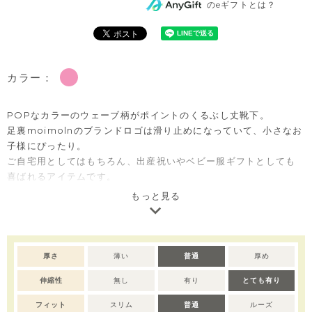
のeギフトとは？
カラー：
POPなカラーのウェーブ柄がポイントのくるぶし丈靴下。
足裏moimolnのブランドロゴは滑り止めになっていて、小さなお
子様にぴったり。
ご自宅用としてはもちろん、出産祝いやベビー服ギフトとしても
喜ばれるアイテムです。
もっと見る
※撮影･モニター環境等により実際の商品の色味と異なって見える
場合がございます。
厚さ
薄い
普通
厚め
伸縮性
無し
有り
とても有り
フィット
スリム
普通
ルーズ