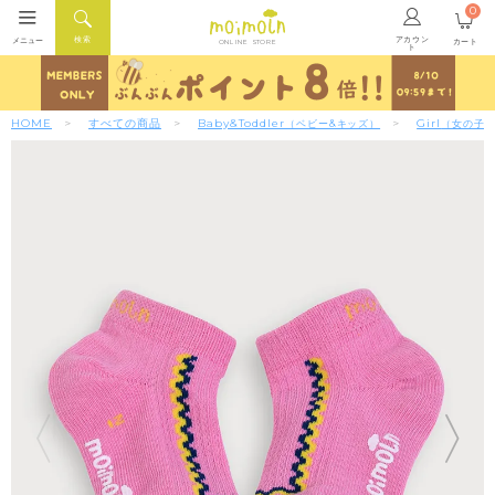
0
アカウン
検索
メニュー
カート
ONLINE STORE
ト
HOME
すべての商品
Baby&Toddler
Girl
（ベビー&キッズ）
（女の子