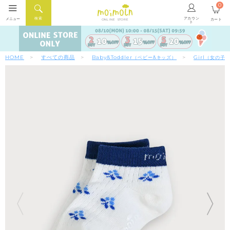
0
アカウン
検索
メニュー
カート
ONLINE STORE
ト
HOME
すべての商品
Baby&Toddler
Girl
（ベビー&キッズ）
（女の子