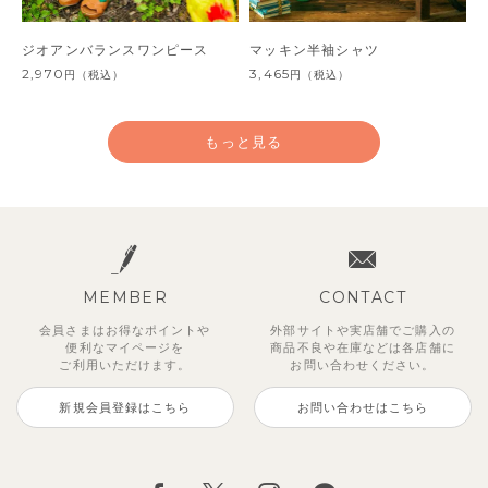
ジオアンバランスワンピース
マッキン半袖シャツ
2,970
3,465
円
（税込）
円
（税込）
もっと見る
MEMBER
CONTACT
会員さまはお得なポイントや
外部サイトや実店舗でご購入の
便利な
マイページを
商品不良や
在庫などは各店舗に
ご利用いただけます。
お問い合わせください。
新規会員登録はこちら
お問い合わせはこちら
【SOFT＆】カラーボーダートッ
レイ7分丈レギンス
【セットアップ】レトロダイヤモ
【吸汗速乾】リボンカラー幾何学
【セットアップ】トイ総柄トップ
【セットアップ】ワッフルフェイ
サンライズセーラーワンピース
【セットアップ】鹿の子半袖ポロ
プス
スリン半袖トップス＆ショートパ
柄半袖ワンピース
ス＆パンツ
クレイヤード半袖トップス＆パン
シャツ＆キュロット
495
2,970
円
（税込）
円
（税込）