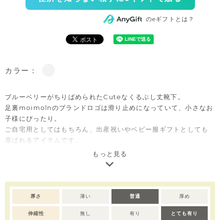
のeギフトとは？
カラー：
ブルーベリーがちりばめられたCuteなくるぶし丈靴下。
足裏moimolnのブランドロゴは滑り止めになっていて、小さなお
子様にぴったり。
ご自宅用としてはもちろん、出産祝いやベビー服ギフトとしても
喜ばれるアイテムです。
もっと見る
※撮影･モニター環境等により実際の商品の色味と異なって見える
場合がございます。
厚さ
薄い
普通
厚め
伸縮性
無し
有り
とても有り