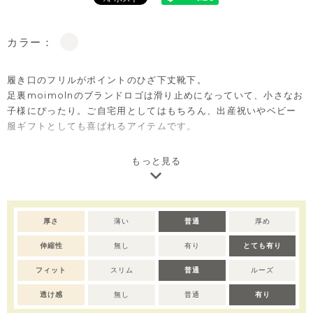
カラー：
履き口のフリルがポイントのひざ下丈靴下。
足裏moimolnのブランドロゴは滑り止めになっていて、小さなお
子様にぴったり。ご自宅用としてはもちろん、出産祝いやベビー
服ギフトとしても喜ばれるアイテムです。
※撮影･モニター環境等により実際の商品の色味と異なって見える
もっと見る
場合がございます。
厚さ
薄い
普通
厚め
伸縮性
無し
有り
とても有り
フィット
スリム
普通
ルーズ
透け感
無し
普通
有り