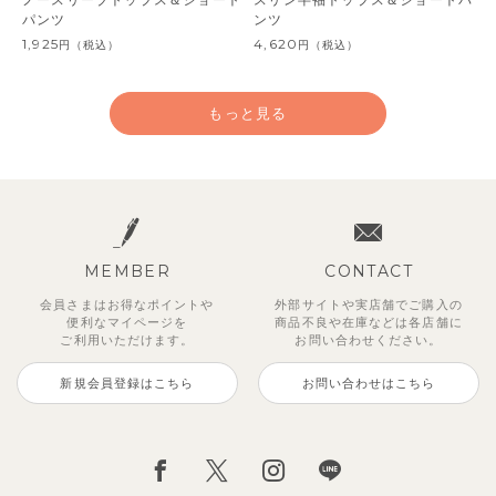
パンツ
ンツ
1,925
4,620
円
（税込）
円
（税込）
もっと見る
MEMBER
CONTACT
会員さまはお得なポイントや
外部サイトや実店舗でご購入の
便利な
マイページを
商品不良や
在庫などは各店舗に
ご利用いただけます。
お問い合わせください。
新規会員登録はこちら
お問い合わせはこちら
チューリップジャガードセットア
【セットアップ】鹿の子半袖ポロ
ベーシックカラー7分袖Tシャツ
【セットアップ】サマードロップ
ベリー＆フラワーフリル半袖ワン
【吸汗速乾】【セットアップ】リ
【セットアップ】ギンガムセーラ
【セットアップ】クロコ＆ボート
ップ
シャツ＆パンツ
ショルダートップス&ショートパ
ピース
ボンカラー幾何学柄半袖トップス
ーカラー半袖トップス＆ハーフパ
ボーダー柄フレンチスリーブTシ
495
円
（税込）
ンツ
&パンツ
ンツ
ャツ＆パン
2,970
3,300
2,750
円
円
（税込）
（税込）
円
（税込）
2,695
2,475
2,750
2,200
円
（税込）
円
円
円
（税込）
（税込）
（税込）