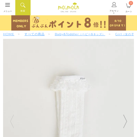
0
アカウン
検索
メニュー
カート
ONLINE STORE
ト
HOME
すべての商品
Baby&Toddler
Girl
（ベビー&キッズ）
（女の子