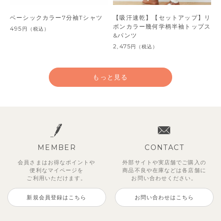
ベーシックカラー7分袖Tシャツ
【吸汗速乾】【セットアップ】リ
ボンカラー幾何学柄半袖トップス
495
円
（税込）
&パンツ
2,475
円
（税込）
もっと見る
MEMBER
CONTACT
会員さまはお得なポイントや
外部サイトや実店舗でご購入の
便利な
マイページを
商品不良や
在庫などは各店舗に
ご利用いただけます。
お問い合わせください。
新規会員登録はこちら
お問い合わせはこちら
【セットアップ】サンシャイン＆
【セットアップ】カラーボーダー
【セットアップ】レトロダイヤモ
【セットアップ】鹿の子半袖ポロ
【セットアップ】クロコ＆ボート
【セットアップ】サマードロップ
ベリー＆フラワーフリル半袖ワン
【セットアップ】ギンガムセーラ