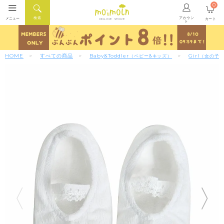
0
アカウン
検索
メニュー
カート
ONLINE STORE
ト
HOME
すべての商品
Baby&Toddler
Girl
（ベビー&キッズ）
（女の子