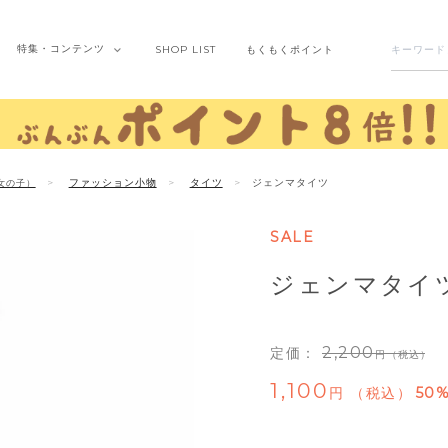
特集・
コンテンツ
SHOP
LIST
もくもく
ポイント
ファッション小物
タイツ
ジェンマタイツ
女の子）
SALE
ジェンマタイ
2,200
定価：
（税込）
1,100
税込
50%