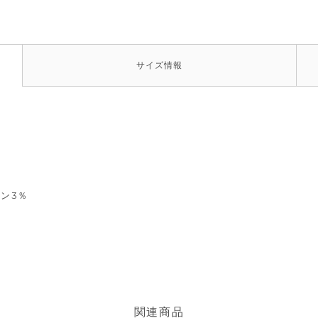
サイズ
情報
タン3％