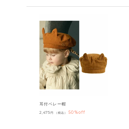
耳付ベレー帽
50%off
2,475
税込