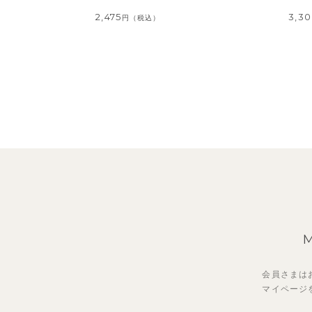
2,475
3,3
円
（税込）
会員さまは
マイページ