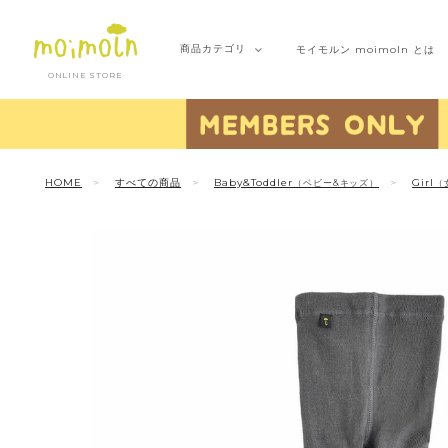
商品
カテゴリ
モイモルン
moimoln とは
ONLINE STORE
HOME
すべての商品
Baby&Toddler
Girl
（ベビー&キッズ）
（