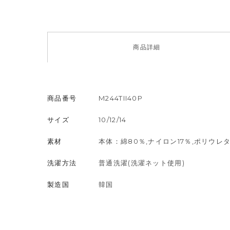
商品
詳細
商品番号
M244TII40P
サイズ
10/12/14
素材
本体：綿80％,ナイロン17％,ポリウレ
洗濯方法
普通洗濯(洗濯ネット使用)
製造国
韓国