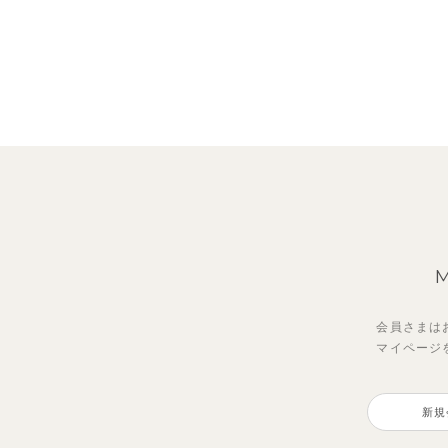
会員さまは
マイページ
【セットアップ】サンシャイン＆
【セットアップ】レトロダイヤモ
【セ
ベリ
ボート半袖トップス&パンツ
スリン半袖トップス＆ショートパ
ボー
ピー
新規
ンツ
ャツ
2,750
2,75
円
（税込）