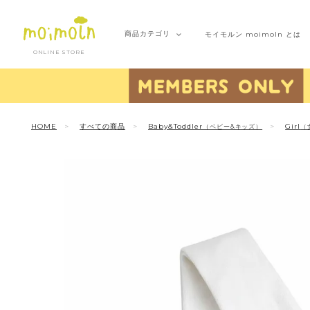
商品
カテゴリ
モイモルン
moimoln とは
ONLINE STORE
HOME
すべての商品
Baby&Toddler
Girl
（ベビー&キッズ）
（