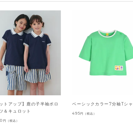
ットアップ】鹿の子半袖ポロ
ベーシックカラー7分袖Tシ
ツ＆キュロット
495
円
（税込）
00
円
（税込）