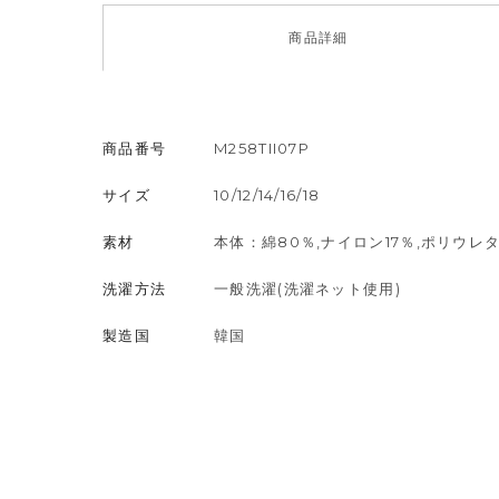
商品
詳細
商品番号
M258TII07P
サイズ
10/12/14/16/18
素材
本体：綿80％,ナイロン17％,ポリウレ
洗濯方法
一般洗濯(洗濯ネット使用)
製造国
韓国