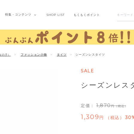
特集・
コンテンツ
SHOP
LIST
もくもく
ポイント
ファッション小物
タイツ
シーズンレスタイツ
女の子）
SALE
シーズンレス
1,870
定価：
（税込）
1,309
税込
30