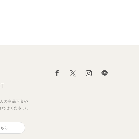
CT
入の
商品不良や
合わせください。
ダー
ポロ
【セットアップ】サマードロップ
【セットアップ】ギンガムセーラ
ート
ショルダートップス&ショートパ
ーカラー半袖トップス＆ハーフパ
こちら
ンツ
ンツ