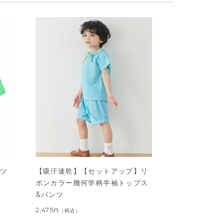
ャツ
【吸汗速乾】【セットアップ】リ
ボンカラー幾何学柄半袖トップス
&パンツ
2,475
円
（税込）