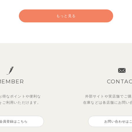
もっと見る
MEMBER
CONTA
お得なポイントや
便利な
外部サイトや実店舗でご購
を
ご利用いただけます。
在庫などは各店舗に
お問い
ットアップ】クロコ＆ボート
ー＆フラワーフリル半袖ワン
【セットアップ】カラーボー
【セットアップ】鹿の子半袖
ダー柄フレンチスリーブTシ
ス
ノースリーブトップス＆ショ
シャツ＆パンツ
会員登録はこちら
お問い合わせは
＆パン
パンツ
0
3,300
円
（税込）
円
（税込）