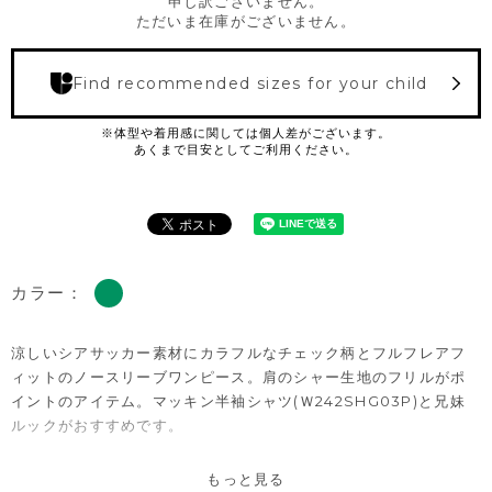
申し訳ございません。
ただいま在庫がございません。
Find recommended sizes for your child
カラー：
涼しいシアサッカー素材にカラフルなチェック柄とフルフレアフ
ィットのノースリーブワンピース。肩のシャー生地のフリルがポ
イントのアイテム。マッキン半袖シャツ
(Ｗ242SHG03P)
と兄妹
ルックがおすすめです。
※撮影･モニター環境等により実際の商品の色味と異なって見える
もっと見る