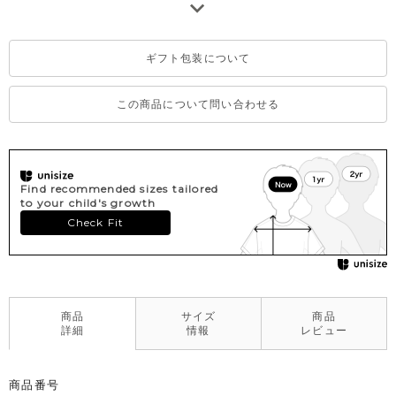
場合がございます。
※濃色部分は、摩擦や汗・雨などにより、他の衣類や下着、バッ
グ等に色移りする場合がございます。淡色のものとの組み合わせ
ギフト包装について
や着用の際は、十分ご注意ください。
※一部、韓国で販売していた商品を日本の法律に基づいた品質表
示に変更をしたものがございますが、不良ではございませんので
この商品について問い合わせる
予めご了承ください。
Find recommended sizes tailored
to your child's growth
Check Fit
商品
サイズ
商品
詳細
情報
レビュー
商品番号