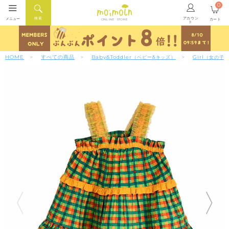
0
アカウン
検索
メニュー
カート
ONLINE STORE
ト
HOME
すべての商品
Baby&Toddler
Girl
（ベビー&キッズ）
（女の子