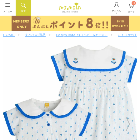
0
アカウン
検索
メニュー
カート
ONLINE STORE
ト
HOME
すべての商品
Baby&Toddler
Girl
（ベビー&キッズ）
（女の子