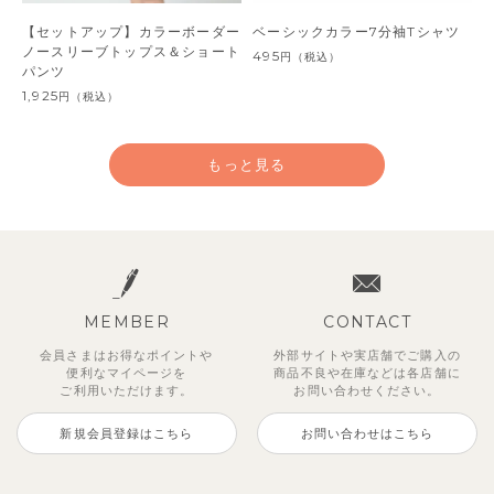
【セットアップ】カラーボーダー
ベーシックカラー7分袖Tシャツ
ノースリーブトップス＆ショート
495
円
（税込）
パンツ
1,925
円
（税込）
もっと見る
MEMBER
CONTACT
会員さまはお得なポイントや
外部サイトや実店舗でご購入の
便利な
マイページを
商品不良や
在庫などは各店舗に
ご利用いただけます。
お問い合わせください。
新規会員登録はこちら
お問い合わせはこちら
【セットアップ】サンシャイン＆
ベリー＆フラワーフリル半袖ワン
【セットアップ】レトロダイヤモ
【セットアップ】サマードロップ
【吸汗速乾】【セットアップ】リ
【セットアップ】ギンガムセーラ
【セットアップ】鹿の子半袖ポロ
【セットアップ】クロコ＆ボート