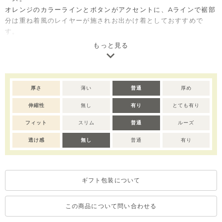
オレンジのカラーラインとボタンがアクセントに、Aラインで裾部
分は重ね着風のレイヤーが施されお出かけ着としておすすめで
す。
ご自宅用としてはもちろん、出産祝いやベビー服ギフトとしても
もっと見る
喜ばれるアイテムです。
※全サイズ：背面ファスナー付き。フロントのボタンは飾りボタ
ンです。
厚さ
薄い
普通
厚め
※撮影･モニター環境等により実際の商品の色味と異なって見える
伸縮性
無し
有り
とても有り
場合がございます。
フィット
スリム
普通
ルーズ
透け感
無し
普通
有り
ギフト包装について
この商品について問い合わせる