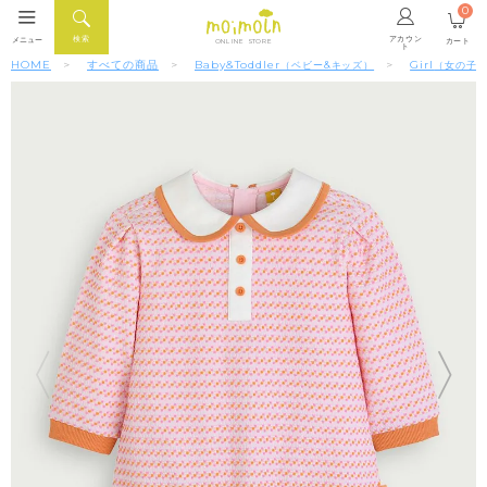
0
アカウン
検索
メニュー
カート
ONLINE STORE
ト
HOME
すべての商品
Baby&Toddler
Girl
（ベビー&キッズ）
（女の子