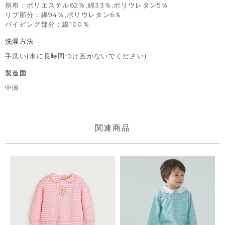
別布：ポリエステル62％,綿33％,ポリウレタン5％
リブ部分：綿94％,ポリウレタン6％
パイピング部分：綿100％
洗濯方法
手洗い(水に長時間つけ置かないでください)
製造国
中国