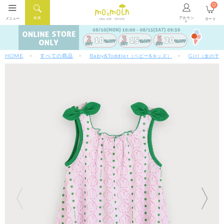
0
アカウン
検索
メニュー
カート
ONLINE STORE
ト
HOME
すべての商品
Baby&Toddler
Girl
（ベビー&キッズ）
（女の子