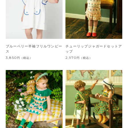
ブルーベリー半袖フリルワンピー
チューリップジャガードセットア
ス
ップ
3,850
2,970
円
（税込）
円
（税込）