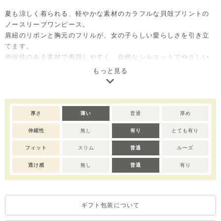
夏も涼しく着られる、軽やかな素材のカラフルな貝殻プリントの
ノースリーブワンピース。
肩紐のリボンと胸元のフリルが、女の子らしい愛らしさを引き立
てます。
伸縮性のある素材で着脱しやすく、自然なシルエットでやさしい
印象に。
もっと見る
1枚で華やかな夏コーデが完成するアイテムで、ご自宅用としては
もちろん、出産祝いやベビー服ギフトとしても喜ばれるアイテム
です。
厚さ
薄い
普通
厚め
※撮影･モニター環境等により実際の商品の色味と異なって見える
伸縮性
無し
有り
とても有り
場合がございます。
※濃色部分は、摩擦や汗・雨などにより、他の衣類や下着、バッ
フィット
スリム
普通
ルーズ
グ等に色移りする場合がございます。淡色のものとの組み合わせ
や着用の際は、十分ご注意ください。
透け感
無し
普通
有り
※色移りを防ぐため、手洗い後はタオルで軽く水気を取り、形を
整えてください。
ギフト包装について