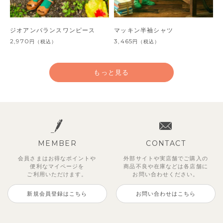
ジオアンバランスワンピース
マッキン半袖シャツ
2,970
3,465
円
（税込）
円
（税込）
もっと見る
MEMBER
CONTACT
会員さまはお得なポイントや
外部サイトや実店舗でご購入の
便利な
マイページを
商品不良や
在庫などは各店舗に
ご利用いただけます。
お問い合わせください。
新規会員登録はこちら
お問い合わせはこちら
【SOFT＆】カラーボーダートッ
レイ7分丈レギンス
【セットアップ】レトロダイヤモ
【吸汗速乾】リボンカラー幾何学
【セットアップ】トイ総柄トップ
【セットアップ】ワッフルフェイ
サンライズセーラーワンピース
【セットアップ】鹿の子半袖ポロ