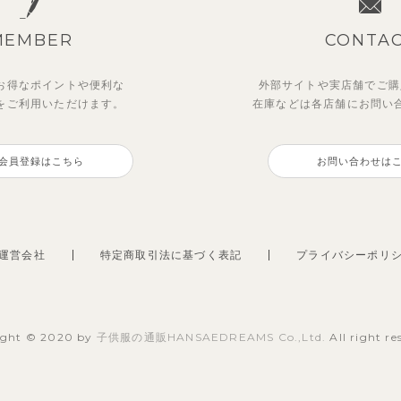
MEMBER
CONTA
お得なポイントや
便利な
外部サイトや実店舗でご購
を
ご利用いただけます。
在庫などは各店舗に
お問い
ナワンピース
ンワンピース
レイラワンピース
ナビピケワンピース
会員登録はこちら
お問い合わせは
5
00
2,475
3,300
円
円
（税込）
（税込）
円
円
（税込）
（税込）
運営会社
特定商取引法に基づく表記
プライバシーポリ
ight © 2020 by
子供服の通販HANSAEDREAMS Co.,Ltd.
All right re