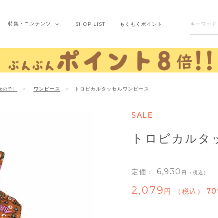
特集・
コンテンツ
SHOP
LIST
もくもく
ポイント
ワンピース
トロピカルタッセルワンピース
女の子）
SALE
トロピカルタ
6,930
定価：
（税込）
2,079
税込
70