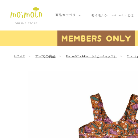
商品
カテゴリ
モイモルン
moimoln とは
ONLINE STORE
HOME
すべての商品
Baby&Toddler
Girl
（ベビー&キッズ）
（