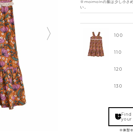
※moimolnの服は少し小
い。
100
110
120
130
Find
your