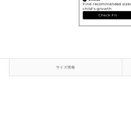
Find recommended sizes 
child's growth
Check Fit
サイズ
情報