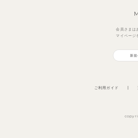
会員さまは
マイページ
ベニーワンピース
アリンワンピース
リエ
ブリ
新規
3,850
3,465
2,69
3,3
円
円
（税込）
（税込）
ご利用ガイド
copyr