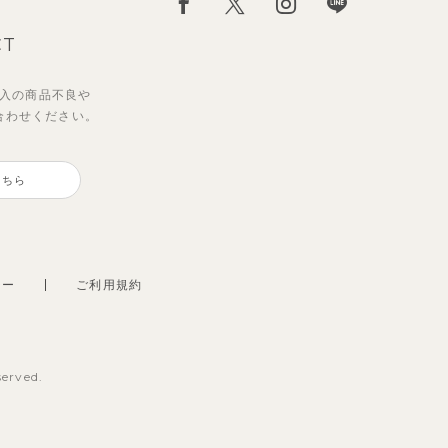
CT
入の
商品不良や
合わせください。
ジェアワンピース
グレイスワンピース
こちら
3,300
2,695
円
円
（税込）
（税込）
シー
ご利用規約
served.