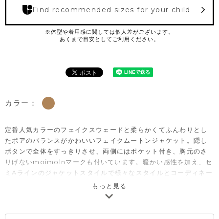
Find recommended sizes for your child
カラー：
定番人気カラーのフェイクスウェードと柔らかくてふんわりとし
たボアのバランスがかわいいフェイクムートンジャケット。隠し
ボタンで全体をすっきりさせ、両側にはポケット付き、胸元のさ
りげないmoimolnマークも付いています。暖かい感性を加え、セ
ミAラインのジャケットスタイルで様々なスタイルとコーディネー
トしやすいアイテムです。* 素材の特性上、熱に弱いためお湯や乾
もっと見る
燥機の使用を避け、軽い汚れは部分洗濯をお勧めいたします。