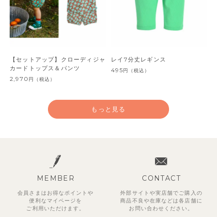
【セットアップ】クローディジャ
レイ7分丈レギンス
カードトップス＆パンツ
495
円
（税込）
2,970
円
（税込）
もっと見る
MEMBER
CONTACT
会員さまはお得なポイントや
外部サイトや実店舗でご購入の
便利な
マイページを
商品不良や
在庫などは各店舗に
ご利用いただけます。
お問い合わせください。