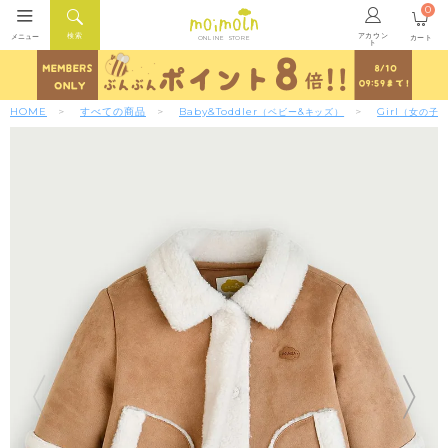
0
アカウン
検索
メニュー
カート
ONLINE STORE
ト
HOME
すべての商品
Baby&Toddler
Girl
（ベビー&キッズ）
（女の子